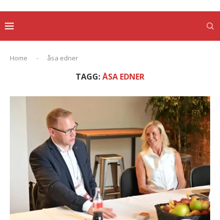
Home
-
åsa edner
TAGG:
ÅSA EDNER