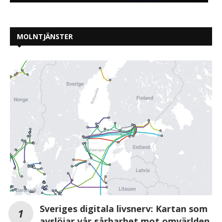
MOLNTJÄNSTER
Sveriges digitala livsnerv: Kartan som
avslöjar vår sårbarhet mot omvärlden