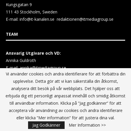
Kungsgatan 9
111 43 Stockholm, Sweden
E-mail:
info@it-kanalen.se
redaktionen@itmediagroup.se
TEAM
Ansvarig Utgivare och VD:
Annika Guldroth
E-mail:
annika@itmediagroup.se
Vi använder cookies och andra identifierare för att förbättra din
upplevelse. Detta gör att vi kan säkerställa din åtkomst,
TERMS & CONDITIONS / VILLKOR
analysera ditt besök på vår webbplats. Det hjälper oss att
erbjuda dig ett personligt anpassat innehåll och smidig åtkomst
Data Privacy Policy
till användbar information. Klicka på ”Jag godkänner” för att
Terms & Conditions For Digital Advertising
acceptera vår användning av cookies och andra identifierare
Terms & Conditions Website conditions of use
eller klicka ”Mer information” för att justera dina val.
Jag Godkänner
Mer Information >>