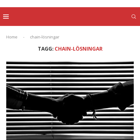
Home
-
chain-lösningar
TAGG:
CHAIN-LÖSNINGAR