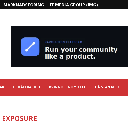
MARKNADSFÖRING
IT MEDIA GROUP (IMG)
IAR
IT-HÅLLBARHET
KVINNOR INOM TECH
PÅ STAN MED
:
EXPOSURE