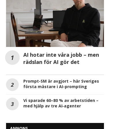
AI hotar inte våra jobb – men
rädslan för AI gör det
Prompt-SM är avgjort – här Sveriges
första mästare i AI-prompting
Vi sparade 60–80 % av arbetstiden –
med hjälp av tre AI‑agenter
ANNONS