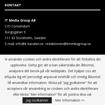
KONTAKT
IT Media Group AB
C/O Convendum
Kungsgatan 9
111 43 Stockholm, Sweden
E-mail:
info@it-kanalen.se
redaktionen@itmediagroup.se
TEAM
Vi använder cookies och andra identifierare för att förbättra din
upplevelse. Detta gör att vi kan säkerställa din åtkomst,
analysera ditt besök på vår webbplats. Det hjälper oss att
Ansvarig Utgivare och VD:
erbjuda dig ett personligt anpassat innehåll och smidig åtkomst
Annika Guldroth
till användbar information. Klicka på ”Jag godkänner” för att
E-mail:
annika@itmediagroup.se
acceptera vår användning av cookies och andra identifierare
eller klicka ”Mer information” för att justera dina val.
TERMS & CONDITIONS / VILLKOR
Jag Godkänner
Mer Information >>