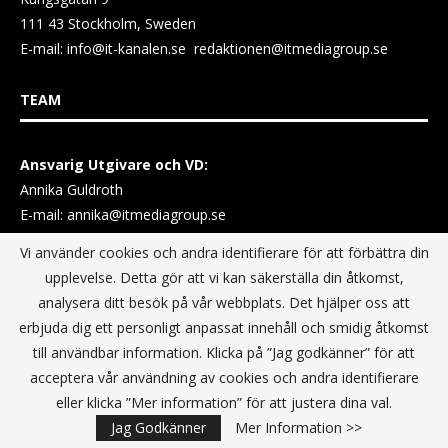
111 43 Stockholm, Sweden
E-mail:
info@it-kanalen.se
redaktionen@itmediagroup.se
TEAM
Ansvarig Utgivare och VD:
Annika Guldroth
E-mail:
annika@itmediagroup.se
Vi använder cookies och andra identifierare för att förbättra din
TERMS & CONDITIONS / VILLKOR
upplevelse. Detta gör att vi kan säkerställa din åtkomst,
analysera ditt besök på vår webbplats. Det hjälper oss att
erbjuda dig ett personligt anpassat innehåll och smidig åtkomst
Data Privacy Policy
till användbar information. Klicka på ”Jag godkänner” för att
Terms & Conditions For Digital Advertising
acceptera vår användning av cookies och andra identifierare
Terms & Conditions Website conditions of use
eller klicka ”Mer information” för att justera dina val.
Jag Godkänner
Mer Information >>