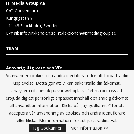
IT Media Group AB
C/O Convendum
Kungsgatan 9
111 43 Stockholm, Sweden
E-mail:
info@it-kanalen.se
redaktionen@itmediagroup.se
TEAM
Ansvarig Utgivare och VD:
Annika Guldroth
Vi använder cookies och andra identifierare för att förbättra din
E-mail:
annika@itmediagroup.se
upplevelse. Detta gör att vi kan säkerställa din åtkomst,
analysera ditt besök på vår webbplats. Det hjälper oss att
erbjuda dig ett personligt anpassat innehåll och smidig åtkomst
TERMS & CONDITIONS / VILLKOR
till användbar information. Klicka på ”Jag godkänner” för att
acceptera vår användning av cookies och andra identifierare
Data Privacy Policy
eller klicka ”Mer information” för att justera dina val.
Terms & Conditions For Digital Advertising
Jag Godkänner
Mer Information >>
Terms & Conditions Website conditions of use