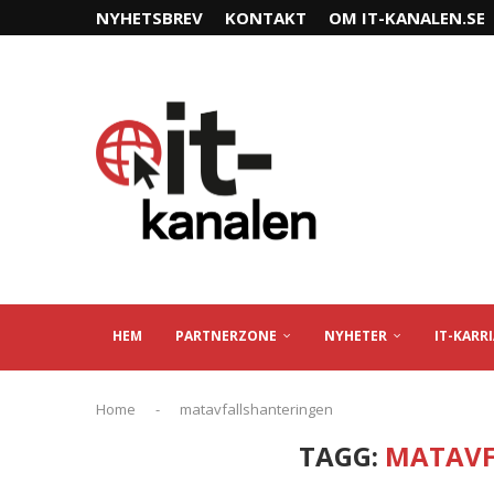
NYHETSBREV
KONTAKT
OM IT-KANALEN.SE
HEM
PARTNERZONE
NYHETER
IT-KARR
Home
-
matavfallshanteringen
TAGG:
MATAVF