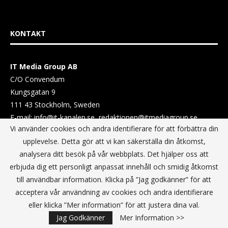
KONTAKT
IT Media Group AB
C/O Convendum
Kungsgatan 9
111 43 Stockholm, Sweden
E-mail:
info@it-kanalen.se
redaktionen@itmediagroup.se
Vi använder cookies och andra identifierare för att förbättra din
upplevelse. Detta gör att vi kan säkerställa din åtkomst,
TEAM
analysera ditt besök på vår webbplats. Det hjälper oss att
erbjuda dig ett personligt anpassat innehåll och smidig åtkomst
Ansvarig Utgivare och VD:
till användbar information. Klicka på ”Jag godkänner” för att
Annika Guldroth
acceptera vår användning av cookies och andra identifierare
E-mail:
annika@itmediagroup.se
eller klicka ”Mer information” för att justera dina val.
Jag Godkänner
Mer Information >>
TERMS & CONDITIONS / VILLKOR