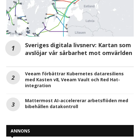
Sveriges digitala livsnerv: Kartan som
avslöjar vår sårbarhet mot omvärlden
Veeam förbättrar Kubernetes dataresiliens
med Kasten v8, Veeam Vault och Red Hat-
integration
Mattermost AI-accelererar arbetsflöden med
bibehållen datakontroll
ANNONS