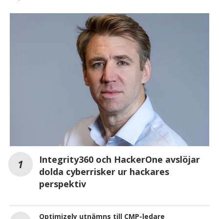
Integrity360 och HackerOne avslöjar
dolda cyberrisker ur hackares
perspektiv
Optimizely utnämns till CMP-ledare