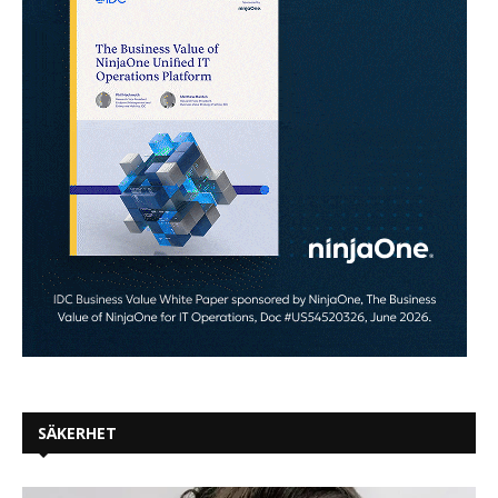
SÄKERHET