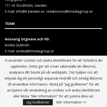
111 43 Stockholm, Sweden
E-mail:
info@it-kanalen.se
redaktionen@itmediagroup.se
TEAM
Ansvarig Utgivare och VD:
Annika Guldroth
E-mail:
annika@itmediagroup.se
Vi använder cookies och andra identifierare för att förbättra din
TERMS & CONDITIONS / VILLKOR
upplevelse. Detta gör att vi kan säkerställa din åtkomst,
analysera ditt besök på vår webbplats. Det hjälper oss att
erbjuda dig ett personligt anpassat innehåll och smidig åtkomst
Data Privacy Policy
till användbar information. Klicka på ”Jag godkänner” för att
Terms & Conditions For Digital Advertising
acceptera vår användning av cookies och andra identifierare
Terms & Conditions Website conditions of use
eller klicka ”Mer information” för att justera dina val.
Jag Godkänner
Mer Information >>