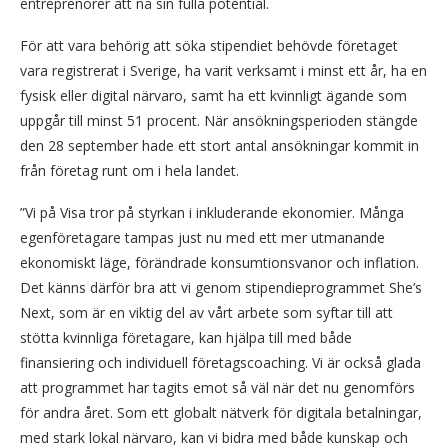
entreprenörer att nå sin fulla potential.
För att vara behörig att söka stipendiet behövde företaget
vara registrerat i Sverige, ha varit verksamt i minst ett år, ha en
fysisk eller digital närvaro, samt ha ett kvinnligt ägande som
uppgår till minst 51 procent. När ansökningsperioden stängde
den 28 september hade ett stort antal ansökningar kommit in
från företag runt om i hela landet.
”Vi på Visa tror på styrkan i inkluderande ekonomier. Många
egenföretagare tampas just nu med ett mer utmanande
ekonomiskt läge, förändrade konsumtionsvanor och inflation.
Det känns därför bra att vi genom stipendieprogrammet She’s
Next, som är en viktig del av vårt arbete som syftar till att
stötta kvinnliga företagare, kan hjälpa till med både
finansiering och individuell företagscoaching. Vi är också glada
att programmet har tagits emot så väl när det nu genomförs
för andra året. Som ett globalt nätverk för digitala betalningar,
med stark lokal närvaro, kan vi bidra med både kunskap och