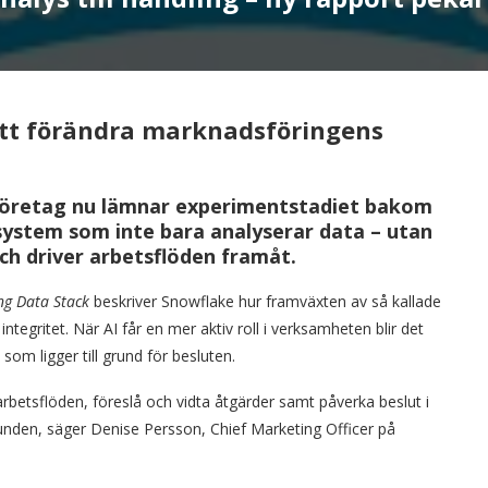
g att förändra marknadsföringens
 företag nu lämnar experimentstadiet bakom
-system som inte bara analyserar data – utan
och driver arbetsflöden framåt.
g Data Stack
beskriver Snowflake hur framväxten av så kallade
ntegritet. När AI får en mer aktiv roll i verksamheten blir det
som ligger till grund för besluten.
arbetsflöden, föreslå och vidta åtgärder samt påverka beslut i
runden, säger Denise Persson, Chief Marketing Officer på