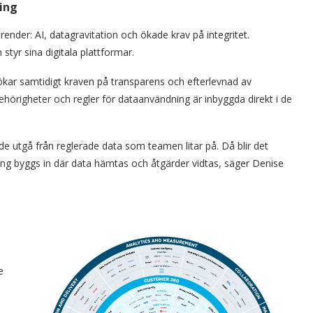
ing
render: AI, datagravitation och ökade krav på integritet.
styr sina digitala plattformar.
 ökar samtidigt kraven på transparens och efterlevnad av
ehörigheter och regler för dataanvändning är inbyggda direkt i de
e utgå från reglerade data som teamen litar på. Då blir det
ing byggs in där data hämtas och åtgärder vidtas, säger Denise
e