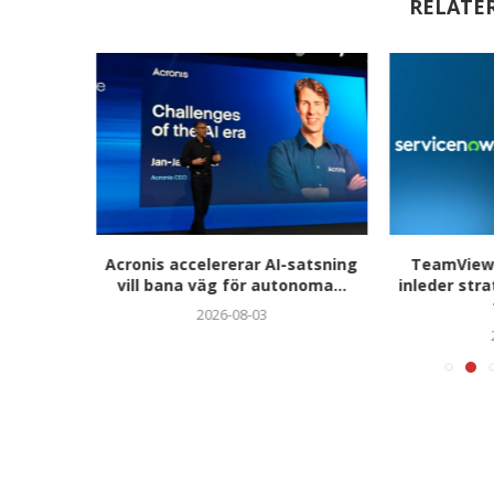
RELATE
hjättar
Acronis accelererar AI-satsning
TeamViewe
ör...
vill bana väg för autonoma...
inleder str
2026-08-03