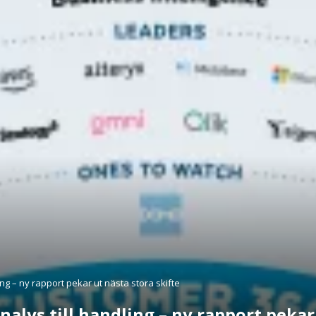
ing – ny rapport pekar ut nästa stora skifte
nalys till handling – ny rapport pekar