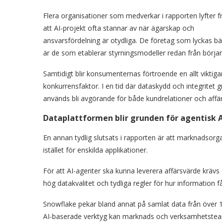
Flera organisationer som medverkar i rapporten lyfter 
att AI-projekt ofta stannar av när ägarskap och
ansvarsfördelning är otydliga. De företag som lyckas bä
är de som etablerar styrningsmodeller redan från början
Samtidigt blir konsumenternas förtroende en allt viktiga
konkurrensfaktor. I en tid där dataskydd och integritet
används bli avgörande för både kundrelationer och affär
Dataplattformen blir grunden för agentisk A
En annan tydlig slutsats i rapporten är att marknadsorga
istället för enskilda applikationer.
För att AI-agenter ska kunna leverera affärsvärde kr
hög datakvalitet och tydliga regler för hur information 
Snowflake pekar bland annat på samlat data från över 
AI-baserade verktyg kan marknads och verksamhetsteam