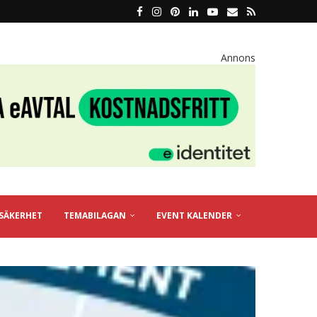
Annons
SÄKERHET
TEMABILAGAN
EVENT KALENDER