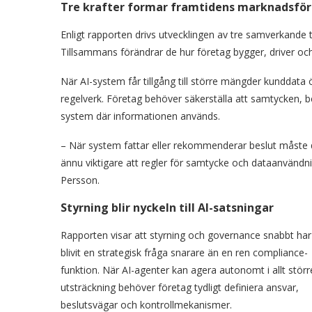
Tre krafter formar framtidens marknadsför
Enligt rapporten drivs utvecklingen av tre samverkande t
Tillsammans förändrar de hur företag bygger, driver och 
När AI-system får tillgång till större mängder kunddata
regelverk. Företag behöver säkerställa att samtycken, b
system där informationen används.
– När system fattar eller rekommenderar beslut måste d
ännu viktigare att regler för samtycke och dataanvändn
Persson.
Styrning blir nyckeln till AI-satsningar
Rapporten visar att styrning och governance snabbt har
blivit en strategisk fråga snarare än en ren compliance-
funktion. När AI-agenter kan agera autonomt i allt störr
utsträckning behöver företag tydligt definiera ansvar,
beslutsvägar och kontrollmekanismer.