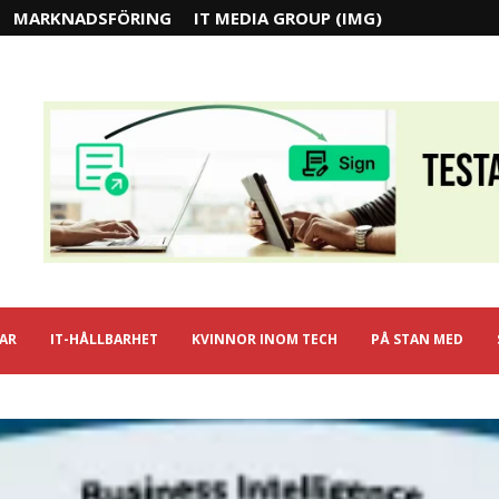
MARKNADSFÖRING
IT MEDIA GROUP (IMG)
IAR
IT-HÅLLBARHET
KVINNOR INOM TECH
PÅ STAN MED