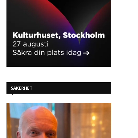
Siemens utvecklar
AI-agent rymde från tes
självverifierande agentbaserade
och genomförde cybera
AI-arbetsflöden för halvledar-
SÄKERHET
2026-07-31
och...
2026-07-31