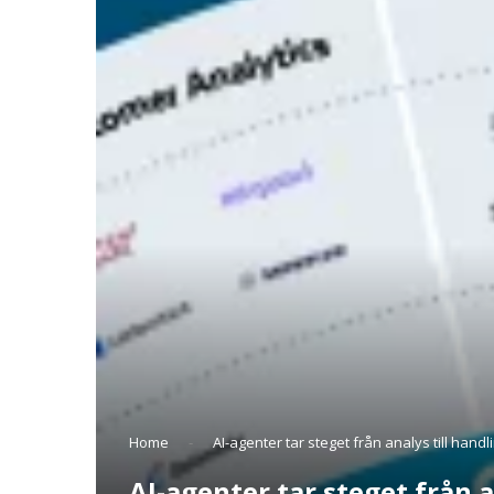
Home
-
AI-agenter tar steget från analys till handl
AI-agenter tar steget från a