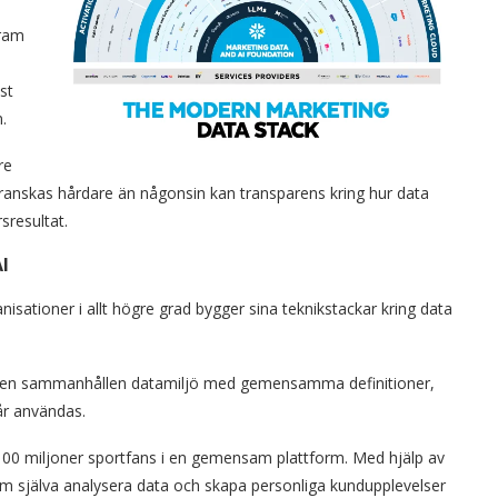
fram
st
.
re
 granskas hårdare än någonsin kan transparens kring hur data
sresultat.
I
nisationer i allt högre grad bygger sina teknikstackar kring data
ävs en sammanhållen datamiljö med gemensamma definitioner,
får användas.
100 miljoner sportfans i en gemensam plattform. Med hjälp av
 själva analysera data och skapa personliga kundupplevelser