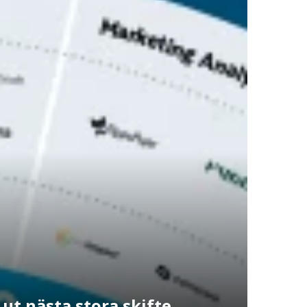
 ut nästa stora skifte