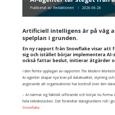
Publicerat av:
Redaktionen
2026-06-26
Artificiell intelligens är på vä
spelplan i grunden.
En ny rapport från Snowflake visar att
sig och istället börjar implementera AI
också fattar beslut, initierar åtgärder 
I den femte upplagan av rapporten
The Modern Marketin
AI-agenter skapar nya krav på datakvalitet, styrning och i
avgörande att organisationer har kontroll över den data 
– AI närmar sig faktiskt utförande och börjar nu forma 
hela teknikstacken. Det förändrar datagrundens roll i g
Snowflake
.