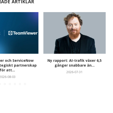
RADE ARTIKLAR
r och ServiceNow
Ny rapport: AI-trafik växer 6,5
ategiskt partnerskap
gånger snabbare än...
för att...
2026-07-31
2026-08-03