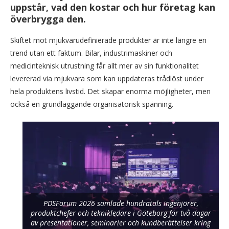
uppstår, vad den kostar och hur företag kan
överbrygga den.
Skiftet mot mjukvarudefinierade produkter är inte längre en
trend utan ett faktum. Bilar, industrimaskiner och
medicinteknisk utrustning får allt mer av sin funktionalitet
levererad via mjukvara som kan uppdateras trådlöst under
hela produktens livstid. Det skapar enorma möjligheter, men
också en grundläggande organisatorisk spänning.
PDSForum 2026 samlade hundratals ingenjörer,
produktchefer och teknikledare i Göteborg för två dagar
av presentationer, seminarier och kundberättelser kring