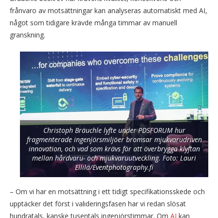
frånvaro av motsättningar kan analyseras automatiskt med AI,
något som tidigare krävde många timmar av manuell
granskning.
Christoph Bräuchle lyfte under PDSFORUM hur
fragmenterade ingenjörsmiljöer bromsar mjukvarudriven
innovation, och vad som krävs för att överbrygga klyftan
mellan hårdvaru- och mjukvaruutveckling. Foto: Lauri
Ellilä/Eventphotography.fi
– Om vi har en motsättning i ett tidigt specifikationsskede och
upptäcker det först i valideringsfasen har vi redan slösat
hundratals, kanske tusentals ingenjörstimmar. Om
AI
kan