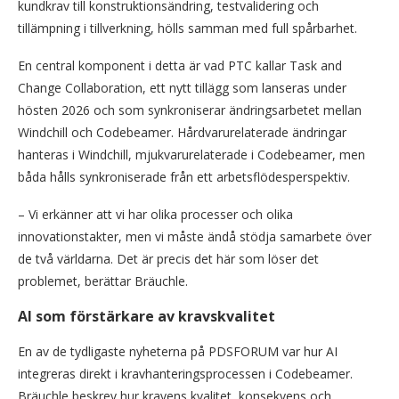
kundkrav till konstruktionsändring, testvalidering och
tillämpning i tillverkning, hölls samman med full spårbarhet.
En central komponent i detta är vad PTC kallar Task and
Change Collaboration, ett nytt tillägg som lanseras under
hösten 2026 och som synkroniserar ändringsarbetet mellan
Windchill och Codebeamer. Hårdvarurelaterade ändringar
hanteras i Windchill, mjukvarurelaterade i Codebeamer, men
båda hålls synkroniserade från ett arbetsflödesperspektiv.
– Vi erkänner att vi har olika processer och olika
innovationstakter, men vi måste ändå stödja samarbete över
de två världarna. Det är precis det här som löser det
problemet, berättar Bräuchle.
AI som förstärkare av kravskvalitet
En av de tydligaste nyheterna på PDSFORUM var hur AI
integreras direkt i kravhanteringsprocessen i Codebeamer.
Bräuchle beskrev hur kravens kvalitet, konsekvens och