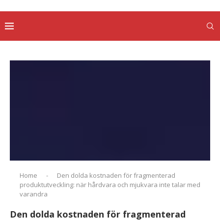
Home
-
Den dolda kostnaden för fragmenterad
produktutveckling: när hårdvara och mjukvara inte talar med
varandra
Den dolda kostnaden för fragmenterad