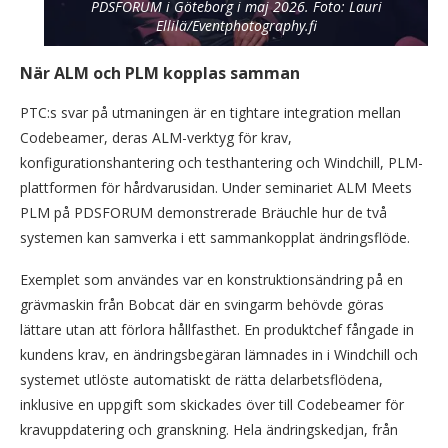
PDSFORUM i Göteborg i maj 2026. Foto: Lauri
Ellilä/Eventphotography.fi
När ALM och PLM kopplas samman
PTC:s svar på utmaningen är en tightare integration mellan
Codebeamer, deras ALM-verktyg för krav,
konfigurationshantering och testhantering och Windchill, PLM-
plattformen för hårdvarusidan. Under seminariet ALM Meets
PLM på PDSFORUM demonstrerade Bräuchle hur de två
systemen kan samverka i ett sammankopplat ändringsflöde.
Exemplet som användes var en konstruktionsändring på en
grävmaskin från Bobcat där en svingarm behövde göras
lättare utan att förlora hållfasthet. En produktchef fångade in
kundens krav, en ändringsbegäran lämnades in i Windchill och
systemet utlöste automatiskt de rätta delarbetsflödena,
inklusive en uppgift som skickades över till Codebeamer för
kravuppdatering och granskning. Hela ändringskedjan, från