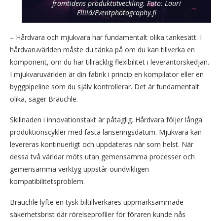
framtidens produktutveckling. Foto: Lauri
Ellilä/Eventphotography.fi
– Hårdvara och mjukvara har fundamentalt olika tankesätt. I
hårdvaruvärlden måste du tänka på om du kan tillverka en
komponent, om du har tillräcklig flexibilitet i leverantörskedjan.
I mjukvaruvärlden är din fabrik i princip en kompilator eller en
byggpipeline som du själv kontrollerar. Det är fundamentalt
olika, säger Bräuchle.
Skillnaden i innovationstakt är påtaglig. Hårdvara följer långa
produktionscykler med fasta lanseringsdatum. Mjukvara kan
levereras kontinuerligt och uppdateras när som helst. När
dessa två världar möts utan gemensamma processer och
gemensamma verktyg uppstår oundvikligen
kompatibilitetsproblem.
Bräuchle lyfte en tysk biltillverkares uppmärksammade
säkerhetsbrist där rörelseprofiler för föraren kunde nås