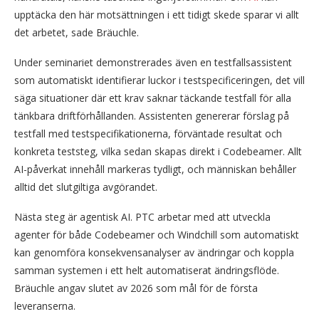
upptäcka den här motsättningen i ett tidigt skede sparar vi allt
det arbetet, sade Bräuchle.
Under seminariet demonstrerades även en testfallsassistent
som automatiskt identifierar luckor i testspecificeringen, det vill
säga situationer där ett krav saknar täckande testfall för alla
tänkbara driftförhållanden. Assistenten genererar förslag på
testfall med testspecifikationerna, förväntade resultat och
konkreta teststeg, vilka sedan skapas direkt i Codebeamer. Allt
AI-påverkat innehåll markeras tydligt, och människan behåller
alltid det slutgiltiga avgörandet.
Nästa steg är agentisk AI. PTC arbetar med att utveckla
agenter för både Codebeamer och Windchill som automatiskt
kan genomföra konsekvensanalyser av ändringar och koppla
samman systemen i ett helt automatiserat ändringsflöde.
Bräuchle angav slutet av 2026 som mål för de första
leveranserna.