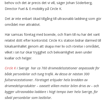
behov och det är precis det vi vill, säger Johan Söderberg,
Director Fuel & E-mobility på Circle K.
Det är inte enbart ökad tillgång till ultrasnabb laddning som gör
området mer attraktivt.
Här samsas företag med boende, och fram till nu har det varit
relativt dött efter kontorstid. Circle K:s station bidrar därmed till
lokalsamhället genom att skapa mer liv och rörelse i området,
vilket i sin tur ökar trygghet och bekvämlighet även under
kvällar och helger.
Circle K
i Sverige har ca 760 drivmedelsstationer anpassade för
både personbilar och tung trafik. Av dessa är nästan 300
fullservicestationer. Företaget erbjuder hela bredden av
drivmedelsprodukter – oavsett vilken motor bilen drivs av – och
bygger ultrasnabba laddare i högt tempo över hela Sverige, för
såväl personbilar som lastbilar.