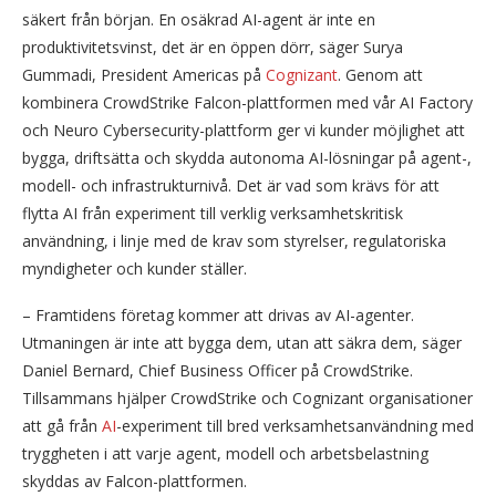
säkert från början. En osäkrad AI-agent är inte en
produktivitetsvinst, det är en öppen dörr, säger Surya
Gummadi, President Americas på
Cognizant
. Genom att
kombinera CrowdStrike Falcon-plattformen med vår AI Factory
och Neuro Cybersecurity-plattform ger vi kunder möjlighet att
bygga, driftsätta och skydda autonoma AI-lösningar på agent-,
modell- och infrastrukturnivå. Det är vad som krävs för att
flytta AI från experiment till verklig verksamhetskritisk
användning, i linje med de krav som styrelser, regulatoriska
myndigheter och kunder ställer.
– Framtidens företag kommer att drivas av AI-agenter.
Utmaningen är inte att bygga dem, utan att säkra dem, säger
Daniel Bernard, Chief Business Officer på CrowdStrike.
Tillsammans hjälper CrowdStrike och Cognizant organisationer
att gå från
AI
-experiment till bred verksamhetsanvändning med
tryggheten i att varje agent, modell och arbetsbelastning
skyddas av Falcon-plattformen.