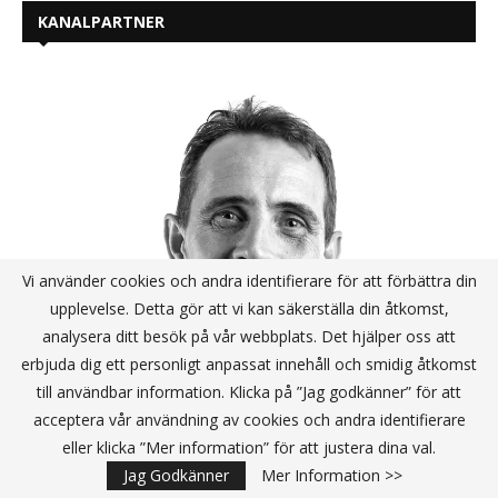
KANALPARTNER
Vi använder cookies och andra identifierare för att förbättra din
upplevelse. Detta gör att vi kan säkerställa din åtkomst,
analysera ditt besök på vår webbplats. Det hjälper oss att
erbjuda dig ett personligt anpassat innehåll och smidig åtkomst
till användbar information. Klicka på ”Jag godkänner” för att
Så kan MSP:er undvika cyberattacker
acceptera vår användning av cookies och andra identifierare
eller klicka ”Mer information” för att justera dina val.
Jag Godkänner
Mer Information >>
Pax8: så gick det i Norden 2025 för partners