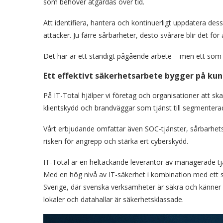
som behöver åtgärdas över tid.
Att identifiera, hantera och kontinuerligt uppdatera des
attacker. Ju färre sårbarheter, desto svårare blir det för 
Det här är ett ständigt pågående arbete – men ett som v
Ett effektivt säkerhetsarbete bygger på kun
På IT-Total hjälper vi företag och organisationer att ska
klientskydd och brandväggar som tjänst till segmentera
Vårt erbjudande omfattar även SOC-tjänster, sårbarhetssk
risken för angrepp och stärka ert cyberskydd.
IT-Total är en heltäckande leverantör av managerade tjä
Med en hög nivå av IT-säkerhet i kombination med ett sto
Sverige, där svenska verksamheter är säkra och känner s
lokaler och datahallar är säkerhetsklassade.