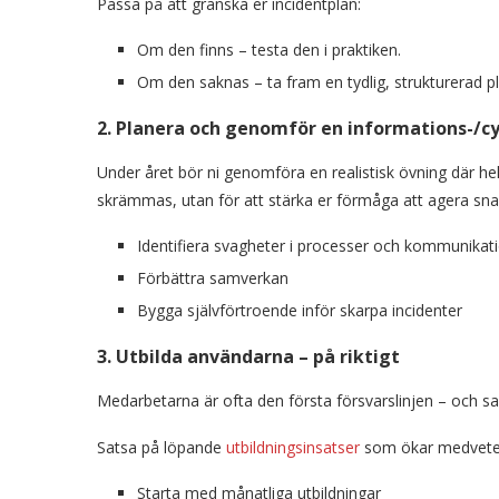
Passa på att granska er incidentplan:
Om den finns – testa den i praktiken.
Om den saknas – ta fram en tydlig, strukturerad pl
2. Planera och genomför en informations-/c
Under året bör ni genomföra en realistisk övning där hel
skrämmas, utan för att stärka er förmåga att agera snabb
Identifiera svagheter i processer och kommunikat
Förbättra samverkan
Bygga självförtroende inför skarpa incidenter
3. Utbilda användarna – på riktigt
Medarbetarna är ofta den första försvarslinjen – och s
Satsa på löpande
utbildningsinsatser
som ökar medvetenh
Starta med månatliga utbildningar