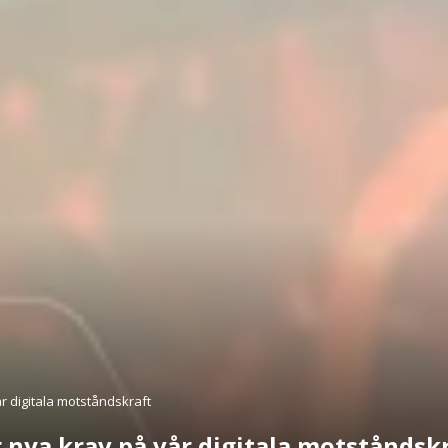
år digitala motståndskraft
er nya krav på vår digitala motståndsk