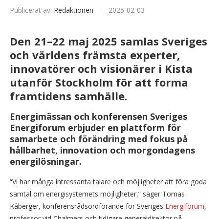
Publicerat av:
Redaktionen
2025-02-03
Den 21–22 maj 2025 samlas Sveriges
och världens främsta experter,
innovatörer och visionärer i Kista
utanför Stockholm för att forma
framtidens samhälle.
Energimässan och konferensen Sveriges
Energiforum erbjuder e
n plattform för
samarbete och förändring
med fokus på
hållbarhet, innovation och morgondagens
energilösningar.
“Vi har många intressanta talare och möjligheter att föra goda
samtal om energisystemets möjligheter,” säger Tomas
Kåberger, konferensrådsordförande för Sveriges
Energiforum
,
professor vid Chalmers och tidigare generaldirektör på