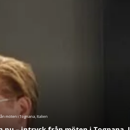
rån möten i Tognana, Italien
 nu – intryck från möten i Tognana, I