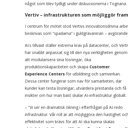
något som blev tydligt under diskussionerna i Tognana.
Vertiv – infrastrukturen som möjliggör fra
I centrum för mötet stod Vertivs innovationsdrivna arbe
beskrivas som ”spadarna” i guldgrävareran – avgörande lö
AI:s tillväxt ställer extrema krav på datacenter, och Verti
har snabbt anpassat sig till den nya verkligheten genom
att modularisera sina lösningar, öka
produktionskapaciteten och skapa
Customer
Experience Centers
för utbildning och samverkan.
Dessa center fungerar som nav för samarbeten, där
kunder kan testa lösningar, utvärdera prestanda och få
insikter om hur man bäst skalar AI-infrastruktur globalt.
– “Vi ser en dramatisk ökning i efterfrågan på AI-redo
infrastruktur. Vår roll är att möjliggöra den hastighet oc
effektivitet som krävs för att AI ska kunna skalas