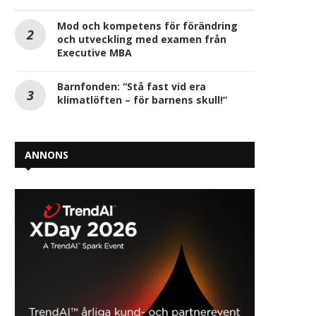
Mod och kompetens för förändring
och utveckling med examen från
Executive MBA
Barnfonden: “Stå fast vid era
klimatlöften – för barnens skull!”
ANNONS
Vertiv lanserar ny
Vertiv lanserar ny krafte
nedsänkningskylning för
effektslukande AI
krävande AI- och...
2025-10-13
2025-11-19