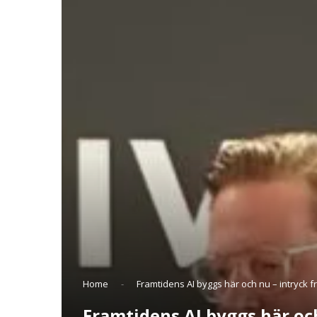
Home
-
Framtidens AI byggs här och nu – intryck f
Framtidens AI byggs här och