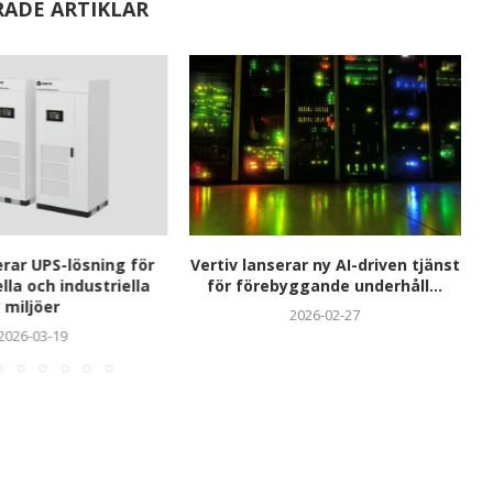
RADE ARTIKLAR
erar UPS-lösning för
Vertiv lanserar ny AI-driven tjänst
la och industriella
för förebyggande underhåll...
miljöer
2026-02-27
2026-03-19