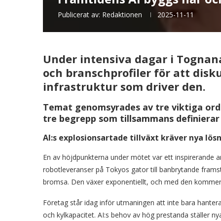
Publicerat av:
Redaktionen
2025-11-11
Under intensiva dagar i Tognan
och branschprofiler för att disk
infrastruktur som driver den.
Temat genomsyrades av tre viktiga ord
tre begrepp som tillsammans definierar
AI:s explosionsartade tillväxt kräver nya lös
En av höjdpunkterna under mötet var ett inspirerande a
robotleveranser på Tokyos gator till banbrytande frams
bromsa. Den växer exponentiellt, och med den kommer ny
Företag står idag inför utmaningen att inte bara hanter
och kylkapacitet. AI:s behov av hög prestanda ställer ny