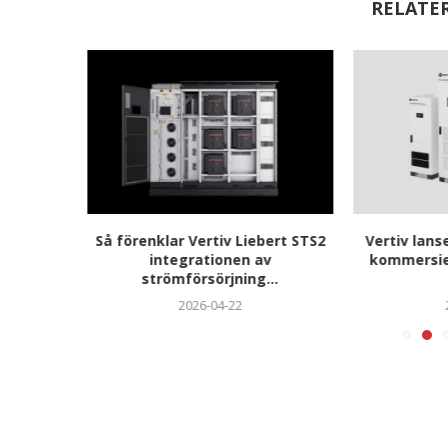
RELATE
rrack-
Så förenklar Vertiv Liebert STS2
Vertiv lans
ävande AI
integrationen av
kommersiel
strömförsörjning...
2026-04-22