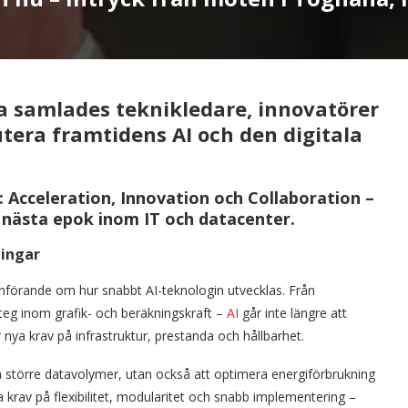
a samlades teknikledare, innovatörer
utera framtidens AI och den digitala
:
Acceleration, Innovation och Collaboration
–
 nästa epok inom IT och datacenter.
ningar
nförande om hur snabbt AI-teknologin utvecklas. Från
teg inom grafik- och beräkningskraft –
AI
går inte längre att
a krav på infrastruktur, prestanda och hållbarhet.
a större datavolymer, utan också att optimera energiförbrukning
a krav på flexibilitet, modularitet och snabb implementering –