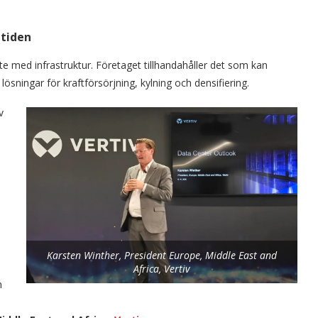
mtiden
te med infrastruktur. Företaget tillhandahåller det som kan
sningar för kraftförsörjning, kylning och densifiering.
v
Karsten Winther, President Europe, Middle East and
Africa, Vertiv
h