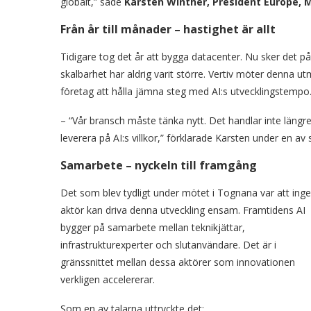
globalt,” sade
Karsten Winther, President Europe, M
Från år till månader – hastighet är allt
Tidigare tog det år att bygga datacenter. Nu sker det
skalbarhet har aldrig varit större. Vertiv möter denna u
företag att hålla jämna steg med AI:s utvecklingstempo
– “Vår bransch måste tänka nytt. Det handlar inte län
leverera på AI:s villkor,” förklarade Karsten under en av
Samarbete – nyckeln till framgång
Det som blev tydligt under mötet i Tognana var att ing
aktör kan driva denna utveckling ensam. Framtidens AI
bygger på samarbete mellan teknikjättar,
infrastrukturexperter och slutanvändare. Det är i
gränssnittet mellan dessa aktörer som innovationen
verkligen accelererar.
Som en av talarna uttryckte det: