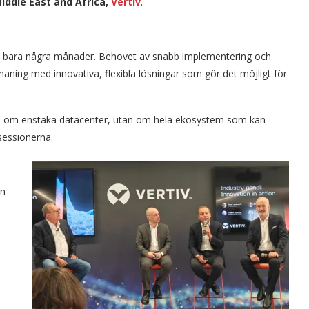
iddle East and Africa,
Vertiv
.
 på bara några månader. Behovet av snabb implementering och
tmaning med innovativa, flexibla lösningar som gör det möjligt för
.
gre om enstaka datacenter, utan om hela ekosystem som kan
 sessionerna.
en