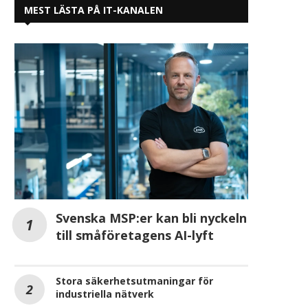
MEST LÄSTA PÅ IT-KANALEN
Gröna Lund rekryterar över 1 000
PION Group rekryterar 
skräckälskande medarbetare
Eriksson som ny CF
till...
2025-07-24
2025-08-11
Svenska MSP:er kan bli nyckeln
till småföretagens AI-lyft
Stora säkerhetsutmaningar för
industriella nätverk