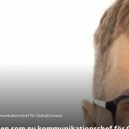
mmunikationschef för GlobalConnect
ollen som ny kommunikationschef för