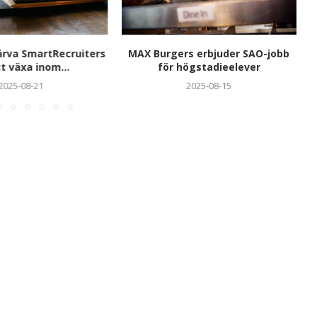
värva SmartRecruiters
MAX Burgers erbjuder SAO-jobb
tt växa inom...
för högstadieelever
2025-08-21
2025-08-15