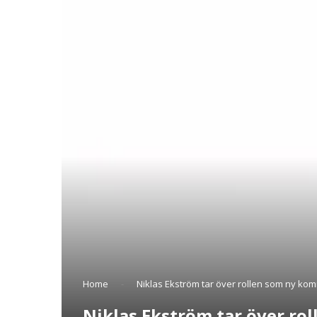
Home
-
Niklas Ekström tar över rollen som ny ko
Niklas Ekström tar över r