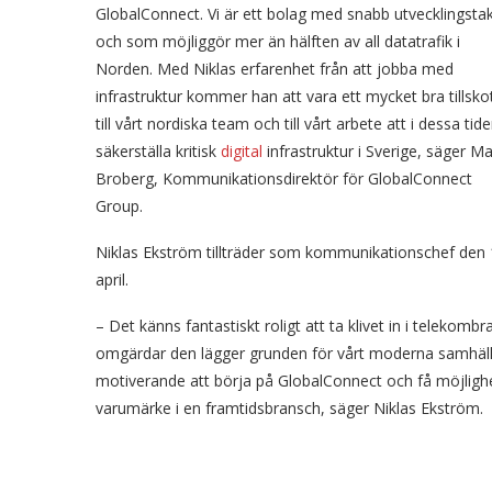
GlobalConnect. Vi är ett bolag med snabb utvecklingsta
och som möjliggör mer än hälften av all datatrafik i
Norden. Med Niklas erfarenhet från att jobba med
infrastruktur kommer han att vara ett mycket bra tillsko
till vårt nordiska team och till vårt arbete att i dessa tide
säkerställa kritisk
digital
infrastruktur i Sverige, säger Ma
Broberg, Kommunikationsdirektör för GlobalConnect
Group.
Niklas Ekström tillträder som kommunikationschef den
april.
– Det känns fantastiskt roligt att ta klivet in i telekombr
omgärdar den lägger grunden för vårt moderna samhälle
motiverande att börja på GlobalConnect och få möjlig
varumärke i en framtidsbransch, säger Niklas Ekström.