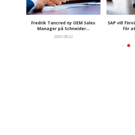
på EY i
Fredrik Tancred ny OEM Sales
SAP vill för
Manager på Schneider...
för a
2025-08-22