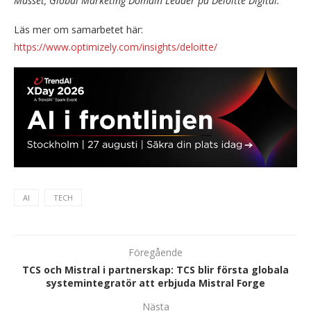
Masset, Global Marketing Domain Leader på Deloitte Digital.
Läs mer om samarbetet här:
https://www.optimizely.com/insights/deloitte/
AI
TECH
Föregående
TCS och Mistral i partnerskap: TCS blir första globala
systemintegratör att erbjuda Mistral Forge
Nästa