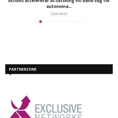
Acronis accelererar AI-satsning vill bana väg för
autonoma...
2026-08-03
PARTNERZONE