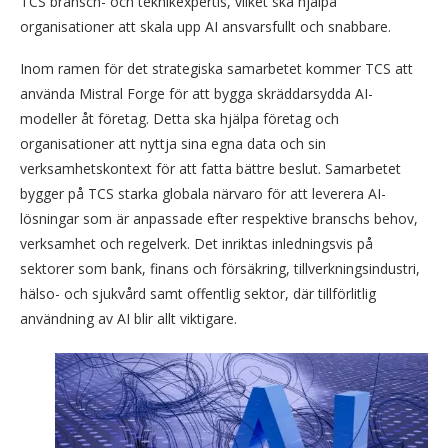
TCS bransch- och teknikexpertis, vilket ska hjälpa
organisationer att skala upp AI ansvarsfullt och snabbare.
Inom ramen för det strategiska samarbetet kommer TCS att
använda Mistral Forge för att bygga skräddarsydda AI-
modeller åt företag. Detta ska hjälpa företag och
organisationer att nyttja sina egna data och sin
verksamhetskontext för att fatta bättre beslut. Samarbetet
bygger på TCS starka globala närvaro för att leverera AI-
lösningar som är anpassade efter respektive branschs behov,
verksamhet och regelverk. Det inriktas inledningsvis på
sektorer som bank, finans och försäkring, tillverkningsindustri,
hälso- och sjukvård samt offentlig sektor, där tillförlitlig
användning av AI blir allt viktigare.