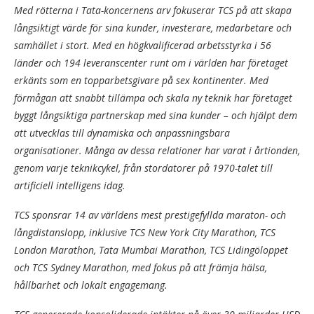
Med rötterna i Tata-koncernens arv fokuserar TCS på att skapa
långsiktigt värde för sina kunder, investerare, medarbetare och
samhället i stort. Med en högkvalificerad arbetsstyrka i 56
länder och 194 leveranscenter runt om i världen har företaget
erkänts som en topparbetsgivare på sex kontinenter. Med
förmågan att snabbt tillämpa och skala ny teknik har företaget
byggt långsiktiga partnerskap med sina kunder – och hjälpt dem
att utvecklas till dynamiska och anpassningsbara
organisationer. Många av dessa relationer har varat i årtionden,
genom varje teknikcykel, från stordatorer på 1970-talet till
artificiell intelligens idag.
TCS sponsrar 14 av världens mest prestigefyllda maraton- och
långdistanslopp, inklusive TCS New York City Marathon, TCS
London Marathon, Tata Mumbai Marathon, TCS Lidingöloppet
och TCS Sydney Marathon, med fokus på att främja hälsa,
hållbarhet och lokalt engagemang.