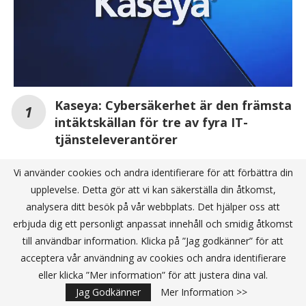
Kaseya: Cybersäkerhet är den främsta
intäktskällan för tre av fyra IT-
tjänsteleverantörer
Vi använder cookies och andra identifierare för att förbättra din
Pax8 utökar marknadsplatsen – här är
upplevelse. Detta gör att vi kan säkerställa din åtkomst,
nyheterna
analysera ditt besök på vår webbplats. Det hjälper oss att
erbjuda dig ett personligt anpassat innehåll och smidig åtkomst
Pax8 lägger in en ny växel i Norden
till användbar information. Klicka på ”Jag godkänner” för att
acceptera vår användning av cookies och andra identifierare
eller klicka ”Mer information” för att justera dina val.
ANNONS
Jag Godkänner
Mer Information >>