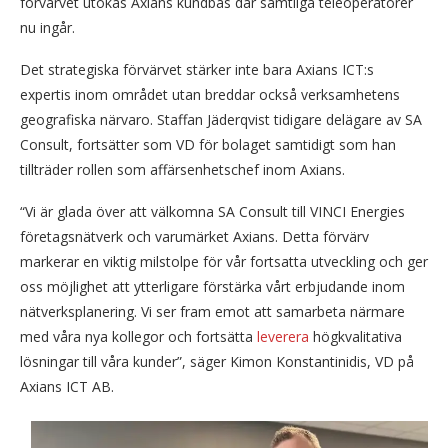
förvärvet utökas Axians kundbas där samtliga teleoperatörer
nu ingår.
Det strategiska förvärvet stärker inte bara Axians ICT:s
expertis inom området utan breddar också verksamhetens
geografiska närvaro. Staffan Jäderqvist tidigare delägare av SA
Consult, fortsätter som VD för bolaget samtidigt som han
tillträder rollen som affärsenhetschef inom Axians.
“Vi är glada över att välkomna SA Consult till VINCI Energies
företagsnätverk och varumärket Axians. Detta förvärv
markerar en viktig milstolpe för vår fortsatta utveckling och ger
oss möjlighet att ytterligare förstärka vårt erbjudande inom
nätverksplanering. Vi ser fram emot att samarbeta närmare
med våra nya kollegor och fortsätta
leverera
högkvalitativa
lösningar till våra kunder”, säger Kimon Konstantinidis, VD på
Axians ICT AB.