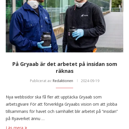
På Gryaab är det arbetet på insidan som
räknas
Publicerat av:
Redaktionen
2024-09-19
Nya webbsidor ska få fler att upptäcka Gryaab som
arbetsgivare För att förverkliga Gryaabs vision om att jobba
tillsammans för havet och samhället blir arbetet på ”insidan”
på Ryaverket ännu …
Läs mera