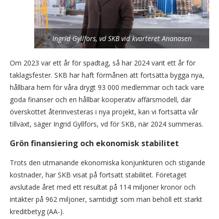
Ingrid Gyllfors, vd SKB vid kvarteret Ananasen
Om 2023 var ett år för spadtag, så har 2024 varit ett år för
taklagsfester. SKB har haft förmånen att fortsätta bygga nya,
hållbara hem för våra drygt 93 000 medlemmar och tack vare
goda finanser och en hållbar kooperativ affärsmodell, där
överskottet återinvesteras i nya projekt, kan vi fortsätta vår
tillväxt, säger Ingrid Gyllfors, vd för SKB, när 2024 summeras.
Grön finansiering och ekonomisk stabilitet
Trots den utmanande ekonomiska konjunkturen och stigande
kostnader, har SKB visat på fortsatt stabilitet. Företaget
avslutade året med ett resultat på 114 miljoner kronor och
intäkter på 962 miljoner, samtidigt som man behöll ett starkt
kreditbetyg (AA-).