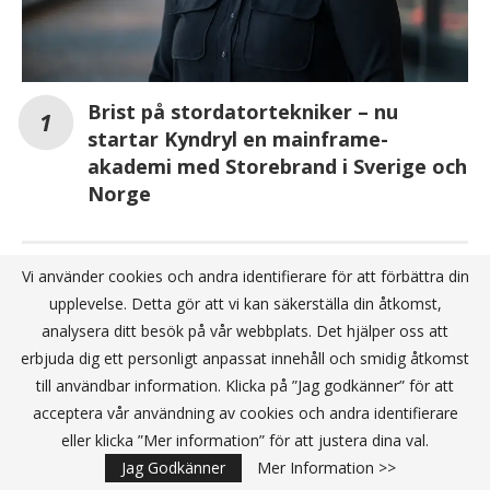
Brist på stordatortekniker – nu
startar Kyndryl en mainframe-
akademi med Storebrand i Sverige och
Norge
Utveckling av en ny europeisk
Vi använder cookies och andra identifierare för att förbättra din
certifieringsordning för molntjänster
upplevelse. Detta gör att vi kan säkerställa din åtkomst,
analysera ditt besök på vår webbplats. Det hjälper oss att
reMarkable investerar i nytt affärssystem i
erbjuda dig ett personligt anpassat innehåll och smidig åtkomst
molnet
till användbar information. Klicka på ”Jag godkänner” för att
acceptera vår användning av cookies och andra identifierare
eller klicka ”Mer information” för att justera dina val.
ANNONS
Jag Godkänner
Mer Information >>