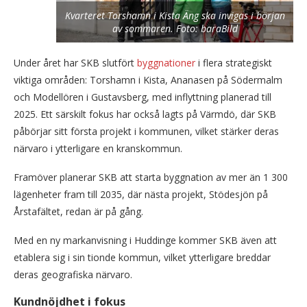
Kvarteret Torshamn i Kista Äng ska invigas i början
av sommaren. Foto: baraBild
Under året har SKB slutfört
byggnationer
i flera strategiskt
viktiga områden: Torshamn i Kista, Ananasen på Södermalm
och Modellören i Gustavsberg, med inflyttning planerad till
2025. Ett särskilt fokus har också lagts på Värmdö, där SKB
påbörjar sitt första projekt i kommunen, vilket stärker deras
närvaro i ytterligare en kranskommun.
Framöver planerar SKB att starta byggnation av mer än 1 300
lägenheter fram till 2035, där nästa projekt, Stödesjön på
Årstafältet, redan är på gång.
Med en ny markanvisning i Huddinge kommer SKB även att
etablera sig i sin tionde kommun, vilket ytterligare breddar
deras geografiska närvaro.
Kundnöjdhet i fokus