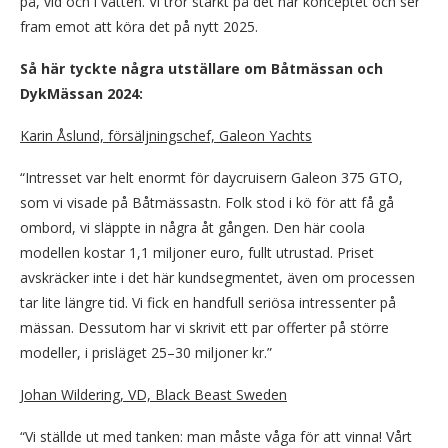
på, vid och i vatten. Vi tror starkt på det här konceptet och ser
fram emot att köra det på nytt 2025.
Så här tyckte några utställare om Båtmässan och
DykMässan 2024:
Karin Åslund, försäljningschef, Galeon Yachts
“Intresset var helt enormt för daycruisern Galeon 375 GTO,
som vi visade på Båtmässastn. Folk stod i kö för att få gå
ombord, vi släppte in några åt gången. Den här coola
modellen kostar 1,1 miljoner euro, fullt utrustad. Priset
avskräcker inte i det här kundsegmentet, även om processen
tar lite längre tid. Vi fick en handfull seriösa intressenter på
mässan. Dessutom har vi skrivit ett par offerter på större
modeller, i prisläget 25–30 miljoner kr.”
Johan Wildering, VD, Black Beast Sweden
“Vi ställde ut med tanken: man måste våga för att vinna! Vårt