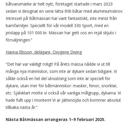
båtvarumärke är helt nytt, företaget startade i mars 2023
sedan vi designat en serie lätta RIB-båtar med aluminiumskrov.
Intresset på Båtmässan har varit fantastiskt, inte minst från
barnfamiljer. Speciellt för vår modell 330 Sport, med en
prislapp på 101 000 kr. Mässan har gett oss en rejäl skjuts i
försäljningen.”
Hanna Elisson, delägare, Oxygene Diving
“Det här var väldigt roligt! På årets mässa nådde vi ut till
många nya människor, som inte är dykare sedan tidigare. Vi
sålde också en hel del utrustning som inte är speciell för
dykare, utan mer för båtmänniskor: masker, fenor, snorklar,
etc. Självklart mötte vi också vår vanliga målgrupp, dykarna. Vi
hade fullt upp i montern! Vi är jättenöjda och kommer absolut
tillbaka nästa år.”
Nästa Båtmässan arrangeras 1–9 februari 2025.