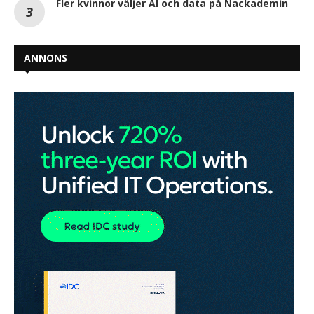
Fler kvinnor väljer AI och data på Nackademin
ANNONS