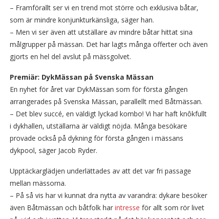
– Framförallt ser vi en trend mot större och exklusiva båtar,
som är mindre konjunkturkänsliga, säger han.
– Men vi ser även att utställare av mindre båtar hittat sina
målgrupper på mässan. Det har lagts många offerter och även
gjorts en hel del avslut på mässgolvet.
Premiär: DykMässan på Svenska Mässan
En nyhet för året var DykMässan som för första gången
arrangerades på Svenska Mässan, parallellt med Båtmässan.
– Det blev succé, en väldigt lyckad kombo! Vi har haft knôkfullt
i dykhallen, utställarna är väldigt nöjda. Många besökare
provade också på dykning för första gången i mässans
dykpool, säger Jacob Ryder.
Upptäckarglädjen underlättades av att det var fri passage
mellan mässorna.
– På så vis har vi kunnat dra nytta av varandra: dykare besöker
även Båtmässan och båtfolk har
intresse
för allt som rör livet