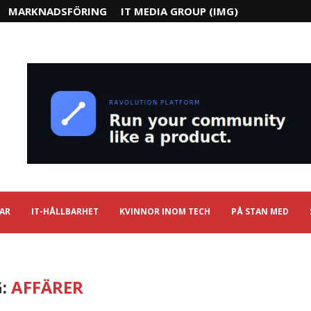
MARKNADSFÖRING
IT MEDIA GROUP (IMG)
IAR
IT-HÅLLBARHET
KVINNOR INOM TECH
PÅ STAN MED
G:
AFFÄRER