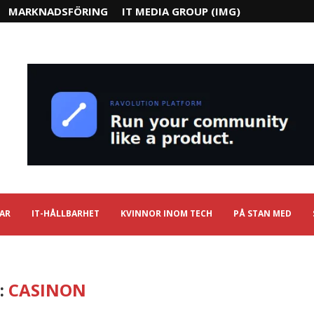
MARKNADSFÖRING
IT MEDIA GROUP (IMG)
IAR
IT-HÅLLBARHET
KVINNOR INOM TECH
PÅ STAN MED
:
CASINON