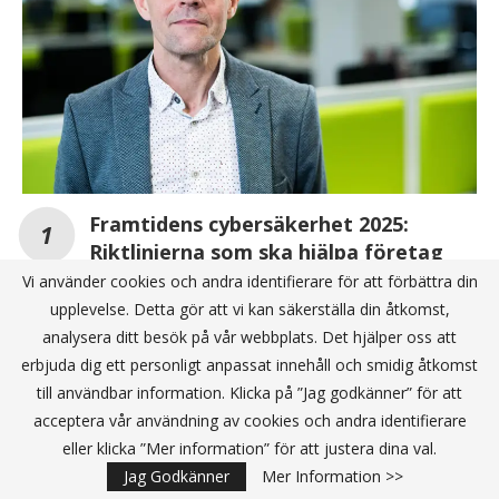
Framtidens cybersäkerhet 2025:
Riktlinjerna som ska hjälpa företag
mot digitala hot
Vi använder cookies och andra identifierare för att förbättra din
upplevelse. Detta gör att vi kan säkerställa din åtkomst,
analysera ditt besök på vår webbplats. Det hjälper oss att
Svenska MSP:er kan bli nyckeln till
erbjuda dig ett personligt anpassat innehåll och smidig åtkomst
småföretagens AI-lyft
till användbar information. Klicka på ”Jag godkänner” för att
acceptera vår användning av cookies och andra identifierare
Check Point utökar sitt
eller klicka ”Mer information” för att justera dina val.
cybersäkerhetserbjudande på Pax8
Marketplace
Jag Godkänner
Mer Information >>