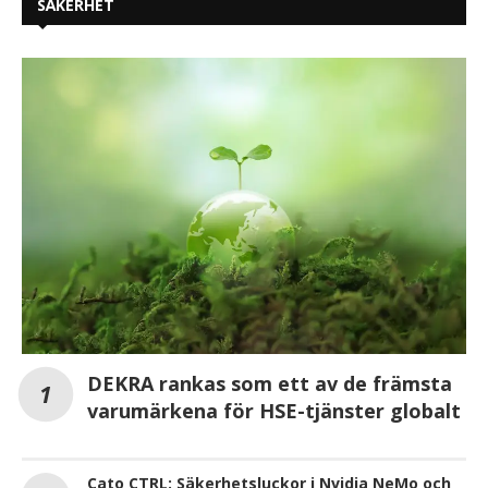
SÄKERHET
DEKRA rankas som ett av de främsta
varumärkena för HSE-tjänster globalt
Cato CTRL: Säkerhetsluckor i Nvidia NeMo och