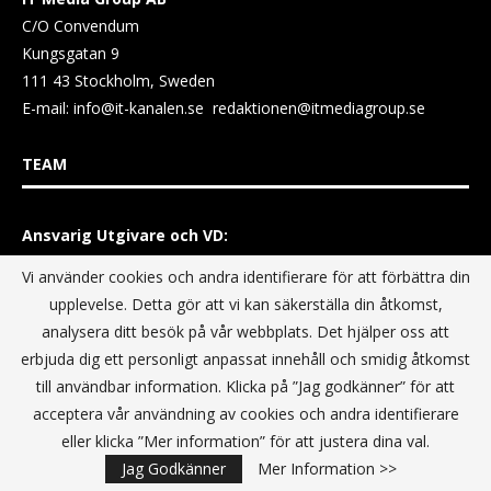
C/O Convendum
Kungsgatan 9
111 43 Stockholm, Sweden
E-mail:
info@it-kanalen.se
redaktionen@itmediagroup.se
TEAM
Ansvarig Utgivare och VD:
Annika Guldroth
Vi använder cookies och andra identifierare för att förbättra din
E-mail:
annika@itmediagroup.se
upplevelse. Detta gör att vi kan säkerställa din åtkomst,
analysera ditt besök på vår webbplats. Det hjälper oss att
TERMS & CONDITIONS / VILLKOR
erbjuda dig ett personligt anpassat innehåll och smidig åtkomst
till användbar information. Klicka på ”Jag godkänner” för att
acceptera vår användning av cookies och andra identifierare
Data Privacy Policy
eller klicka ”Mer information” för att justera dina val.
Terms & Conditions For Digital Advertising
Jag Godkänner
Mer Information >>
Terms & Conditions Website conditions of use