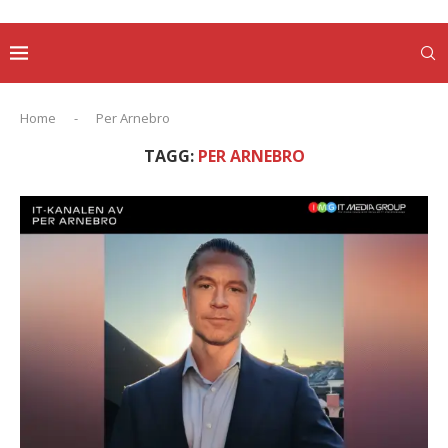
Home
-
Per Arnebro
TAGG:
PER ARNEBRO