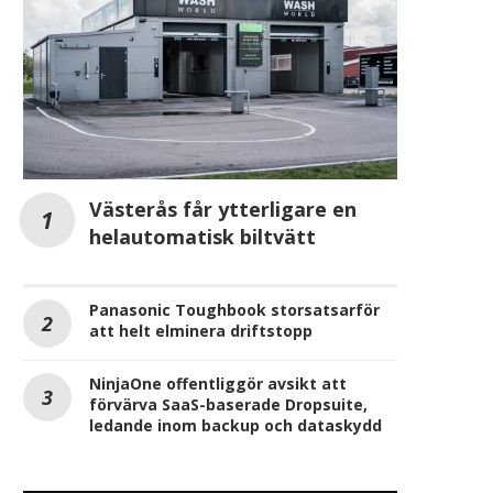
Västerås får ytterligare en
helautomatisk biltvätt
Panasonic Toughbook storsatsarför
att helt elminera driftstopp
NinjaOne offentliggör avsikt att
förvärva SaaS-baserade Dropsuite,
ledande inom backup och dataskydd