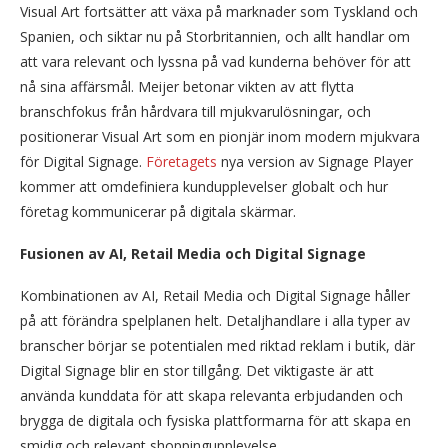
Visual Art fortsätter att växa på marknader som Tyskland och
Spanien, och siktar nu på Storbritannien, och allt handlar om
att vara relevant och lyssna på vad kunderna behöver för att
nå sina affärsmål. Meijer betonar vikten av att flytta
branschfokus från hårdvara till mjukvarulösningar, och
positionerar Visual Art som en pionjär inom modern mjukvara
för Digital Signage.
Företagets
nya version av Signage Player
kommer att omdefiniera kundupplevelser globalt och hur
företag kommunicerar på digitala skärmar.
Fusionen av AI, Retail Media och Digital Signage
Kombinationen av AI, Retail Media och Digital Signage håller
på att förändra spelplanen helt. Detaljhandlare i alla typer av
branscher börjar se potentialen med riktad reklam i butik, där
Digital Signage blir en stor tillgång. Det viktigaste är att
använda kunddata för att skapa relevanta erbjudanden och
brygga de digitala och fysiska plattformarna för att skapa en
smidig och relevant shoppingupplevelse.