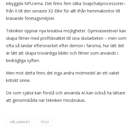
inbyggda NPU:erna. Det finns fem olika Snapchatprocessorer–
från X till den senaste X2 Elite för allt ifrån hemmakontor till
krävande företagsmiljöer.
Tekniken öppnar nya kreativa möjligheter. Gymnasieelever kan
skapa filmer med proffskvalitet till sina skolarbeten – men som
ofta så landar eftersnacket efter demon i farorna, hur lätt det
är lätt att skapa trovärdiga bilder och filmer som används i
bedrägliga syften.
Men mot detta finns det inga andra motmedel än ett vaket
kritiskt sinne.
De som själva kan förstå och använda AI kan också ha lättare
att genomskåda när tekniken missbrukas.
HÅLLBARHET
TECH