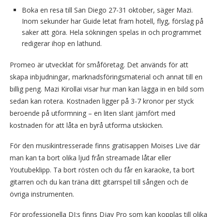
Boka en resa till San Diego 27-31 oktober, säger Mazi.
Inom sekunder har Guide letat fram hotell, flyg, förslag på
saker att göra. Hela sökningen spelas in och programmet
redigerar ihop en lathund.
Promeo är utvecklat för småföretag. Det används för att
skapa inbjudningar, marknadsföringsmaterial och annat till en
billig peng. Mazi Kirollai visar hur man kan lägga in en bild som
sedan kan rotera. Kostnaden ligger på 3-7 kronor per styck
beroende på utformning – en liten slant jämfört med
kostnaden för att låta en byrå utforma utskicken.
För den musikintresserade finns gratisappen Moises Live där
man kan ta bort olika ljud från streamade låtar eller
Youtubeklipp. Ta bort rösten och du får en karaoke, ta bort
gitarren och du kan träna ditt gitarrspel till sången och de
övriga instrumenten.
För professionella DJ:s finns Djay Pro som kan kopplas till olika