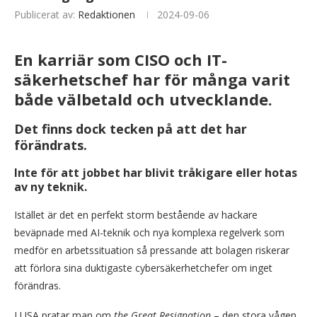
Publicerat av:
Redaktionen
2024-09-06
En karriär som CISO och IT-
säkerhetschef har för många varit
både välbetald och utvecklande.
Det finns dock tecken på att det har
förändrats.
Inte för att jobbet har blivit tråkigare eller hotas
av ny teknik.
Istället är det en perfekt storm bestående av hackare
beväpnade med AI-teknik och nya komplexa regelverk som
medför en arbetssituation så pressande att bolagen riskerar
att förlora sina duktigaste cybersäkerhetchefer om inget
förändras.
I USA pratar man om
the Great Resignation
– den stora vågen