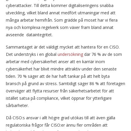
cyberattacker. Till detta kommer digitaliseringens snabba
utveckling, vilket bland annat medfört utmaningar med att
många arbetar hemifrån. Som grädde på moset har vi flera
nya och komplexa regelverk som växer fram bland annat
avseende dataintegritet.
Sammantaget är det väldigt mycket att hantera för en CISO.
Det understryks i en global
undersökning
där 76 % av de som
arbetar med cybersäkerhet anser att en karriär inom
cybersäkerhet har blivit mindre attraktiv under den senaste
tiden. 70 % säger att de har haft tankar på att helt byta
bransch på grund av stress. Samtidigt säger 86 % att företagen
överväger att flytta resurser från säkerhetsarbetet för att
istället satsa på compliance, vilket öppnar för ytterligare
sårbarheter.
Då CISO:s ansvar i allt högre grad utökas till att även gälla
regulatoriska frågor får CISO:er ännu fler områden att