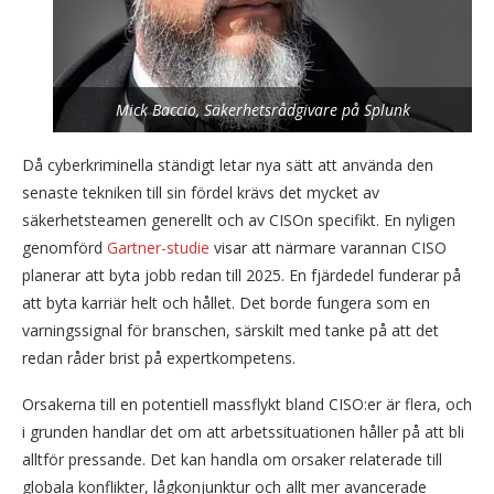
Mick Baccio, Säkerhetsrådgivare på Splunk
Då cyberkriminella ständigt letar nya sätt att använda den
senaste tekniken till sin fördel krävs det mycket av
säkerhetsteamen generellt och av CISOn specifikt. En nyligen
genomförd
Gartner-studie
visar att närmare varannan CISO
planerar att byta jobb redan till 2025. En fjärdedel funderar på
att byta karriär helt och hållet. Det borde fungera som en
varningssignal för branschen, särskilt med tanke på att det
redan råder brist på expertkompetens.
Orsakerna till en potentiell massflykt bland CISO:er är flera, och
i grunden handlar det om att arbetssituationen håller på att bli
alltför pressande. Det kan handla om orsaker relaterade till
globala konflikter, lågkonjunktur och allt mer avancerade