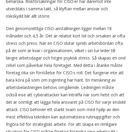
behärska. Riskförsäkringar för CISO:er har däremot inte
utvecklats i samma takt, så klyftan mellan ansvar och
riskskydd blir allt större.
Den genomsnittliga CISO-anställningen ligger mellan 18
månader och 4,5 år. Det är relativt kort tid och orsaken är ofta
stress och press. När en CISO slutar sprids arbetsbördan ofta
på de som är kvar i organisationen, vilket i sin tur leder till
längre arbetsdagar och högre psykisk stress. Så skapas en ond
cirkel som påverkar hela företaget. Med detta i åtanke måste
företag öka sin förståelse för CISO:s roll. Det fungerar inte att
bara köra på som om ingenting har hänt. En minskning av
arbetsbelastningen behövs omgående. Ledningen måste
också inse att cyberattacker kan inträffa när som helst och att
det är orimligt att lägga hela ansvaret på CISO för varje enskild
attack. CISO behöver ett starkt team som med hjälp av den
mest effektiva tekniken kan automatisera rutinuppgifter och
frigöra tid för strategiskt arbete. För att skapa en rimligare
situation för CISO måste företag förändra sina arbetssätt i