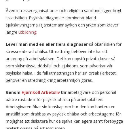
Även intresseorganisationer och religiösa samfund ligger högt
i statistiken. Psykiska diagnoser dominerar bland
sjukskrivningarna i tjänstemannayrken och yrken som kräver
längre
utbildning
.
Lever man med en eller flera diagnoser
så ökar risken för
stressrelaterad ohälsa. Utmattning behöver inte ha sitt
ursprung på arbetsplatsen. Det kan uppstå privata kriser så
som skilsmässa, dödsfall och sjukdom, som påverkar vår
psykiska hälsa. I de fall utmattningen har sin orsak i arbetet,
behöver en utredning kring arbetsmiljön göras.
Genom
Hjärnkoll Arbetsliv
blir arbetsgivare och personal
bättre rustade inför psykisk ohälsa på arbetsplatsen:
Arbetsgivaren ökar sin kunskap om hur den kan hantera en
anställd som drabbas av psykisk ohälsa och arbetstagarna får
möjlighet att diskutera hur de själva kan agera samt förebygga
psykisk ohälsa på arbetsplatsen.