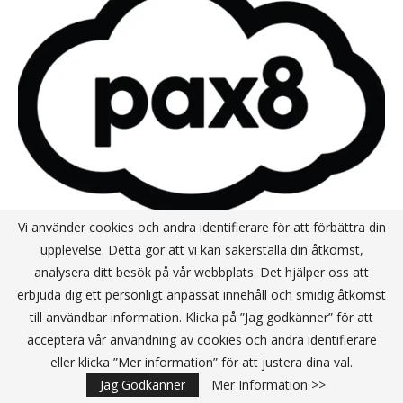
Vi använder cookies och andra identifierare för att förbättra din
Pax8 utvecklar sin Marketplace och
upplevelse. Detta gör att vi kan säkerställa din åtkomst,
lanserar ett AI-drivet tillväxtprogram
analysera ditt besök på vår webbplats. Det hjälper oss att
för MSP:er
erbjuda dig ett personligt anpassat innehåll och smidig åtkomst
till användbar information. Klicka på ”Jag godkänner” för att
acceptera vår användning av cookies och andra identifierare
Exclusive Networks på Partner Sync i Stockholm
eller klicka ”Mer information” för att justera dina val.
Jag Godkänner
Mer Information >>
Pax8 och CrowdStrike inleder strategiskt