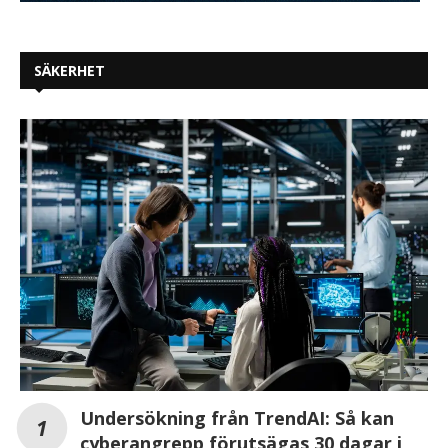
SÄKERHET
Undersökning från TrendAI: Så kan
cyberangrepp förutsägas 30 dagar i