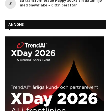
Så transformerade Happy Socks sin datamiljö
med Snowflake – CIO:n berättar
ANNONS