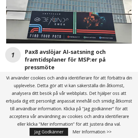
Pax8 avslöjar AI-satsning och
framtidsplaner för MSP:er på
pressmöte
Vi använder cookies och andra identifierare för att förbättra din
upplevelse. Detta gör att vi kan säkerställa din åtkomst,
“Tekniken förändrar inte bara hur vi jobbar –
analysera ditt besök på vår webbplats. Det hjälper oss att
utan hur vi samarbetar”
erbjuda dig ett personligt anpassat innehåll och smidig åtkomst
Ny undersökning: Digitala marknadsplatser
till användbar information. Klicka på ”Jag godkänner” för att
som drivkraft för tillväxt och lönsamhet inom
acceptera vår användning av cookies och andra identifierare
B2B
eller klicka ”Mer information” för att justera dina val.
Jag Godkänner
Mer Information >>