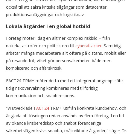
också till att säkra kritiska tillgångar som datacenter,
produktionsanläggningar och logistiknav.
Lokala åtgärder i en global hotbild
Företag möter i dag en alltmer komplex riskbild – från
naturkatastrofer och politisk oro till
cyberattacker
. Samtidigt
arbetar många medarbetare allt oftare på distans, mobilt eller
på resande fot, vilket gör personsäkerheten både mer
komplicerad och affärskritisk.
FACT24 TRM+ möter detta med ett integrerat angreppssätt:
tidig riskövervakning kombineras med tillförlitlig
kommunikation och snabb respons.
“Vi utvecklade
FACT24
TRM+ utifrån konkreta kundbehov, och
är glada att lösningen redan används av flera företag. I en tid
av ökande krisberedskap och snabbt föränderliga
säkerhetslägen krävs snabba, målinriktade åtgärder,” säger Dr.