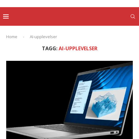
Home
-
AI-upplevelser
TAGG:
AI-UPPLEVELSER