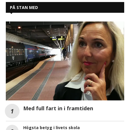
PÅ STAN MED
Med full fart in i framtiden
Högsta betyg i livets skola