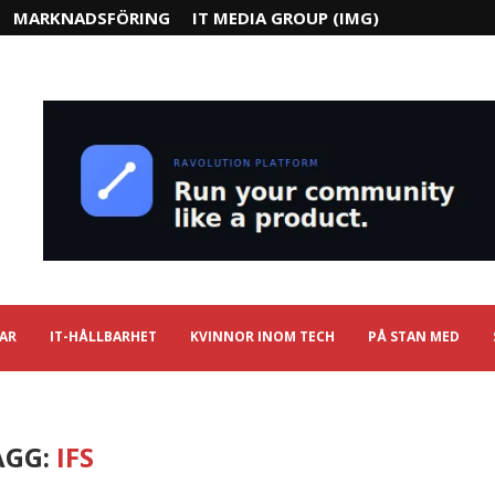
MARKNADSFÖRING
IT MEDIA GROUP (IMG)
IAR
IT-HÅLLBARHET
KVINNOR INOM TECH
PÅ STAN MED
AGG:
IFS