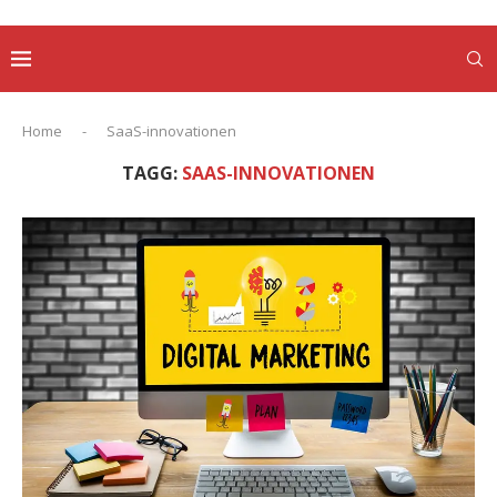
Home
-
SaaS-innovationen
TAGG:
SAAS-INNOVATIONEN