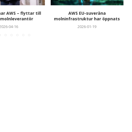
r AWS – flyttar till
AWS EU-suveräna
 molnleverantör
molninfrastruktur har öppnats
2026-04-16
2026-01-19