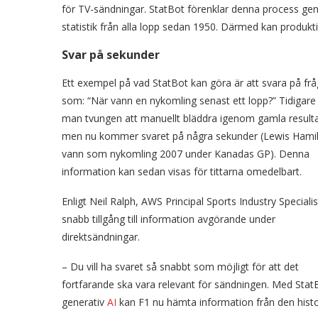
för TV-sändningar. StatBot förenklar denna process genom
statistik från alla lopp sedan 1950. Därmed kan produkti
Svar på sekunder
Ett exempel på vad StatBot kan göra är att svara på fr
som: “När vann en nykomling senast ett lopp?” Tidigare
man tvungen att manuellt bläddra igenom gamla resulta
men nu kommer svaret på några sekunder (Lewis Hami
vann som nykomling 2007 under Kanadas GP). Denna
information kan sedan visas för tittarna omedelbart.
Enligt Neil Ralph, AWS Principal Sports Industry Specialis
snabb tillgång till information avgörande under
direktsändningar.
– Du vill ha svaret så snabbt som möjligt för att det
fortfarande ska vara relevant för sändningen. Med StatB
generativ
AI
kan F1 nu hämta information från den histo