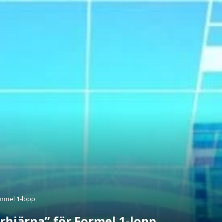
ormel 1-lopp
rhjärna” för Formel 1-lopp