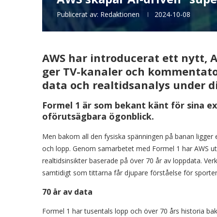
Publicerat av:
Redaktionen
2024-10-08
AWS har introducerat ett nytt, A
ger TV-kanaler och kommentatore
data och realtidsanalys under d
Formel 1 är som bekant känt för sina e
oförutsägbara ögonblick.
Men bakom all den fysiska spänningen på banan ligger e
och lopp. Genom samarbetet med Formel 1 har AWS utveck
realtidsinsikter baserade på över 70 år av loppdata. Verk
samtidigt som tittarna får djupare förståelse för sporten
70 år av data
Formel 1 har tusentals lopp och över 70 års historia bako