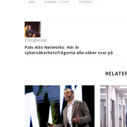
AWS
FORMEL 1-LOPP
STATBOT
Föregående
Palo Alto Networks: Här är
cybersäkerhetsfrågorna alla söker svar på
RELATE