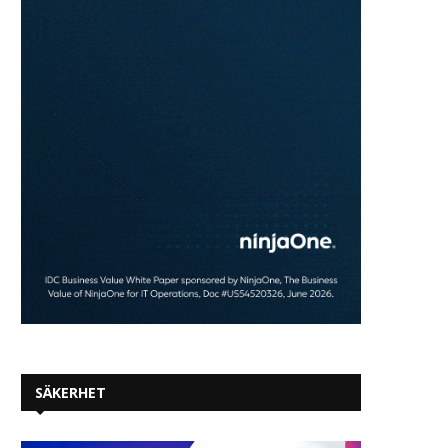
Partnerskap för att påskynda
AWS nya AI-modeller b
transformationen av
tillgängliga i svenska da
affärssystem i...
2025-03-10
2025-03-20
SÄKERHET