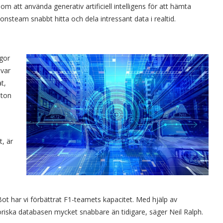
 att använda generativ artificiell intelligens för att hämta
onsteam snabbt hitta och dela intressant data i realtid.
ågor
 var
t,
lton
t, är
ot har vi förbättrat F1-teamets kapacitet. Med hjälp av
riska databasen mycket snabbare än tidigare, säger Neil Ralph.