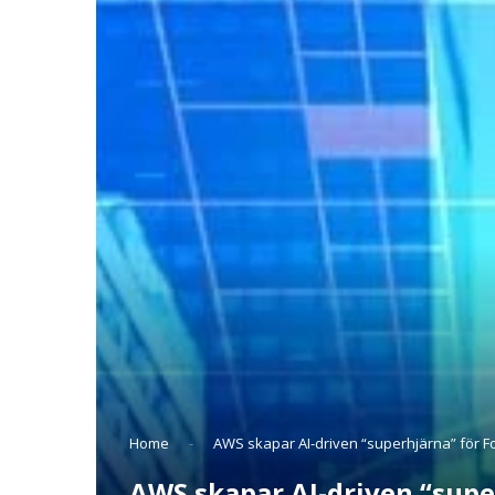
Home
-
AWS skapar AI-driven “superhjärna” för F
AWS skapar AI-driven “supe