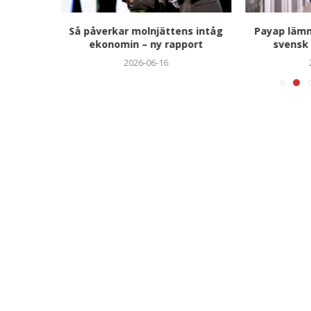
r in
Så påverkar molnjättens intåg
Payap lämna
tplace-
ekonomin – ny rapport
svensk
2026-06-16