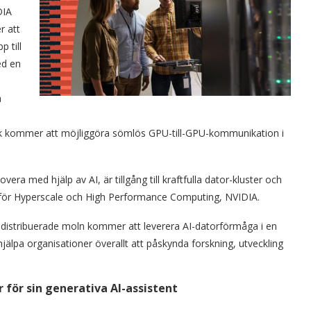
DIA
r att
 till
ed en
a
rk kommer att möjliggöra sömlös GPU-till-GPU-kommunikation i
era med hjälp av AI, är tillgång till kraftfulla dator-kluster och
 för Hyperscale och High Performance Computing, NVIDIA.
 distribuerade moln kommer att leverera AI-datorförmåga i en
 hjälpa organisationer överallt att påskynda forskning, utveckling
för sin generativa AI-assistent