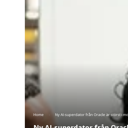
Home
-
Ny AI-superdator från Oracle är störst i m
Ny AI-superdator från Oracl