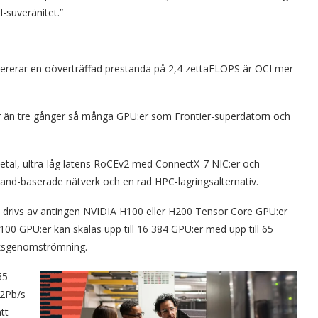
-suveränitet.”
ererar en oöverträffad prestanda på 2,4 zettaFLOPS är OCI mer
r än tre gånger så många GPU:er som Frontier-superdatorn och
tal, ultra-låg latens RoCEv2 med ConnectX-7 NIC:er och
and-baserade nätverk och en rad HPC-lagringsalternativ.
drivs av antingen NVIDIA H100 eller H200 Tensor Core GPU:er
00 GPU:er kan skalas upp till 16 384 GPU:er med upp till 65
rksgenomströmning.
65
52Pb/s
tt