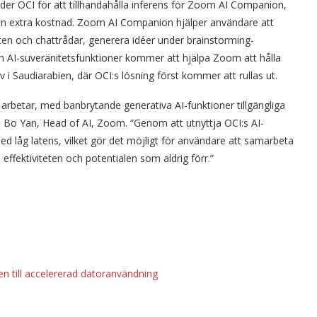
er OCI för att tillhandahålla inferens för Zoom AI Companion,
utan extra kostnad. Zoom AI Companion hjälper användare att
n och chattrådar, generera idéer under brainstorming-
h AI-suveränitetsfunktioner kommer att hjälpa Zoom att hålla
 i Saudiarabien, där OCI:s lösning först kommer att rullas ut.
rbetar, med banbrytande generativa AI-funktioner tillgängliga
 Bo Yan, Head of AI, Zoom. “Genom att utnyttja OCI:s AI-
d låg latens, vilket gör det möjligt för användare att samarbeta
ffektiviteten och potentialen som aldrig förr.”
n till accelererad datoranvändning