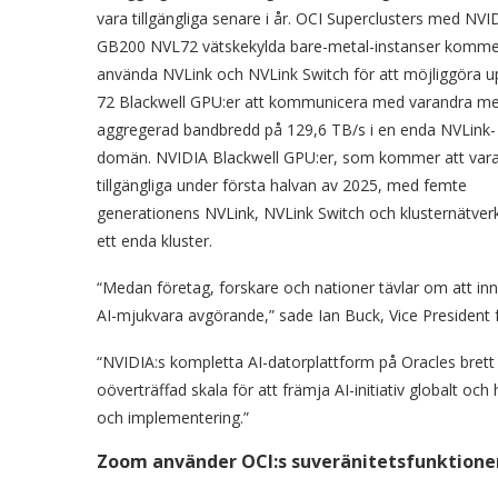
vara tillgängliga senare i år. OCI Superclusters med NVI
GB200 NVL72 vätskekylda bare-metal-instanser komme
använda NVLink och NVLink Switch för att möjliggöra upp
72 Blackwell GPU:er att kommunicera med varandra m
aggregerad bandbredd på 129,6 TB/s i en enda NVLink-
domän. NVIDIA Blackwell GPU:er, som kommer att var
tillgängliga under första halvan av 2025, med femte
generationens NVLink, NVLink Switch och klusternätve
ett enda kluster.
“Medan företag, forskare och nationer tävlar om att innov
AI-mjukvara avgörande,” sade Ian Buck, Vice President
“NVIDIA:s kompletta AI-datorplattform på Oracles brett
oöverträffad skala för att främja AI-initiativ globalt och
och implementering.”
Zoom använder OCI:s suveränitetsfunktioner 