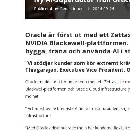
Publicerat av:
Redaktionen
2024-09-24
Oracle är först ut med ett Zetta
NVIDIA Blackewell-plattformen. 
bygga, träna och använda AI i st
“Vi stödjer kunder som kör extremt krä
Thiagarajan, Executive Vice President, 
Oracle meddelar att man är redo med ett Zettascale
mo
Blackwell-plattformen och Oracle Cloud Infrastructure (
molnet.
” Vi har ett av de bredaste AI-infrastrukturutbuden, sä
Infrastructure
”Med Oracles distribuerade moln har kunderna flexibilite