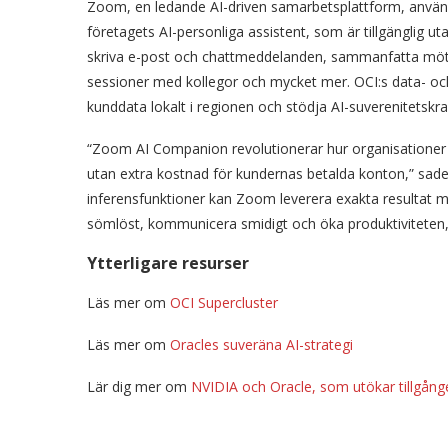
Zoom, en ledande AI-driven samarbetsplattform, använd
företagets AI-personliga assistent, som är tillgänglig 
skriva e-post och chattmeddelanden, sammanfatta möte
sessioner med kollegor och mycket mer. OCI:s data- oc
kunddata lokalt i regionen och stödja AI-suverenitetskrav
“Zoom AI Companion revolutionerar hur organisationer a
utan extra kostnad för kundernas betalda konton,” sade
inferensfunktioner kan Zoom leverera exakta resultat me
sömlöst, kommunicera smidigt och öka produktiviteten, e
Ytterligare resurser
Läs mer om
OCI Supercluster
Läs mer om
Oracles suveräna AI-strategi
Lär dig mer om
NVIDIA och Oracle, som utökar tillgånge