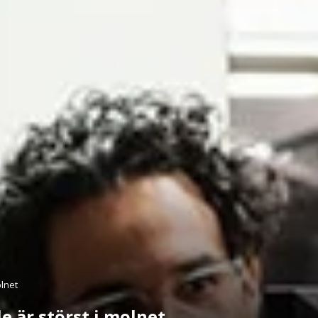
olnet
e är störst i molnet