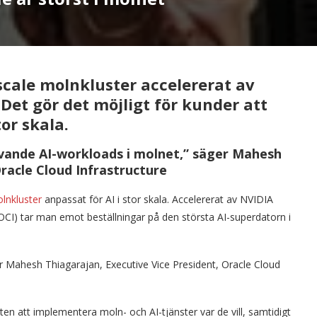
scale molnkluster accelererat av
Det gör det möjligt för kunder att
or skala.
vande AI-workloads i molnet,” säger Mahesh
Oracle Cloud Infrastructure
lnkluster
anpassat för AI i stor skala. Accelererat av NVIDIA
OCI) tar man emot beställningar på den största AI-superdatorn i
ger Mahesh Thiagarajan, Executive Vice President, Oracle Cloud
ten att implementera moln- och AI-tjänster var de vill, samtidigt