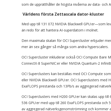
som de upprätthåller de högsta nivåerna av data- och AI
Världens första Zettascala dator-kluster
Med upp till 131 072 NVIDIA Blackwell GPU:er—som lev
än redo för att hantera AI-superdatorn i molnet.
Den maximala skalan för OCI Supercluster erbjuder me
mer än sex gånger så många som andra hyperscalers.
OCI Supercluster inkluderar också OCI Compute Bare Me
ConnectX-8 SuperNIC:er eller NVIDIA Quantum-2 InfiniB
OCI Superclusters kan beställas med OCI Compute som 
eller NVIDIA Blackwell GPU:er. OCI Superclusters med H1
ExaFLOPS prestanda och 13Pb/s av aggregerad nätve
OCI Superclusters med H200 GPU:er kan skalas upp till 
536 GPU:er med upp till 260 ExaFLOPS prestanda och 
av aggregerad nätverksgenomströmning och kommer a