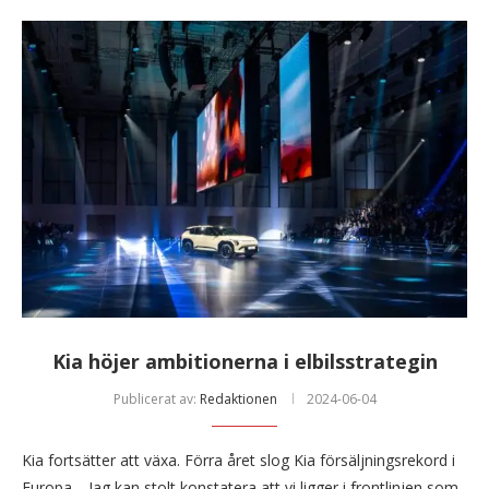
Kia höjer ambitionerna i elbilsstrategin
Publicerat av:
Redaktionen
2024-06-04
Kia fortsätter att växa. Förra året slog Kia försäljningsrekord i
Europa. –Jag kan stolt konstatera att vi ligger i frontlinjen som