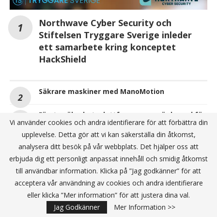
Northwave Cyber Security och
Stiftelsen Tryggare Sverige inleder
ett samarbete kring konceptet
HackShield
Säkrare maskiner med ManoMotion
Första säkerhetsplattformen som är byggd för
Vi använder cookies och andra identifierare för att förbättra din
molnet
upplevelse. Detta gör att vi kan säkerställa din åtkomst,
analysera ditt besök på vår webbplats. Det hjälper oss att
erbjuda dig ett personligt anpassat innehåll och smidig åtkomst
ANNONS
till användbar information. Klicka på ”Jag godkänner” för att
acceptera vår användning av cookies och andra identifierare
eller klicka ”Mer information” för att justera dina val.
Jag Godkänner
Mer Information >>