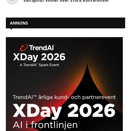
vältajmat vinner över stora konferenser
ANNONS