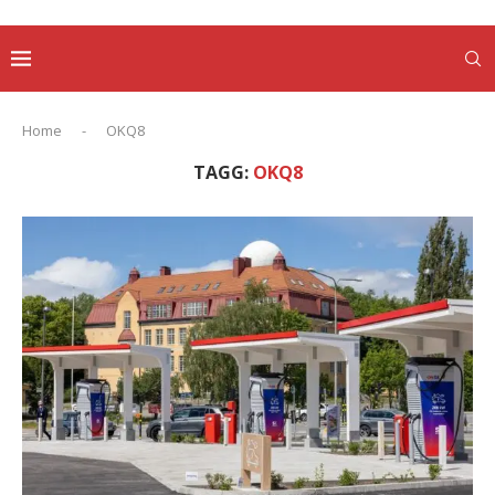
Home
-
OKQ8
TAGG:
OKQ8