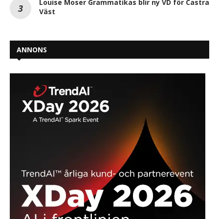
Louise Moser Grammatikas blir ny VD för Castra
Väst
ANNONS