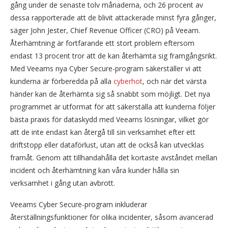
gång under de senaste tolv månaderna, och 26 procent av
dessa rapporterade att de blivit attackerade minst fyra gånger,
säger John Jester, Chief Revenue Officer (CRO) på Veeam.
Återhämtning är fortfarande ett stort problem eftersom
endast 13 procent tror att de kan återhämta sig framgångsrikt.
Med Veeams nya Cyber ​​​​Secure-program säkerställer vi att
kunderna är förberedda på alla
cyberhot
, och när det värsta
händer kan de återhämta sig så snabbt som möjligt. Det nya
programmet är utformat för att säkerställa att kunderna följer
bästa praxis för dataskydd med Veeams lösningar, vilket gör
att de inte endast kan återgå till sin verksamhet efter ett
driftstopp eller dataförlust, utan att de också kan utvecklas
framåt. Genom att tillhandahålla det kortaste avståndet mellan
incident och återhämtning kan våra kunder hålla sin
verksamhet i gång utan avbrott.
Veeams Cyber ​​​​Secure-program inkluderar
återställningsfunktioner för olika incidenter, såsom avancerad