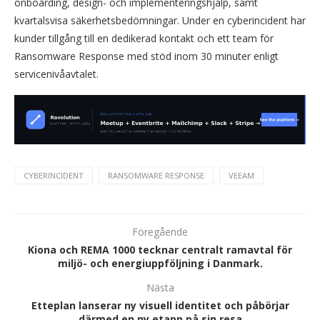
onboarding, design- och implementeringshjälp, samt
kvartalsvisa säkerhetsbedömningar. Under en cyberincident har
kunder tillgång till en dedikerad kontakt och ett team för
Ransomware Response med stöd inom 30 minuter enligt
servicenivåavtalet.
CYBERINCIDENT
RANSOMWARE RESPONSE
VEEAM
Föregående
Kiona och REMA 1000 tecknar centralt ramavtal för
miljö- och energiuppföljning i Danmark.
Nästa
Etteplan lanserar ny visuell identitet och påbörjar
därmed en ny etapp på sin resa