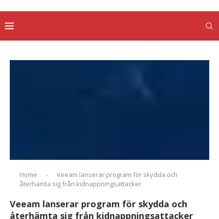
Home
-
Veeam lanserar program för skydda och
återhämta sig från kidnappningsattacker
Veeam lanserar program för skydda och
återhämta sig från kidnappningsattacker