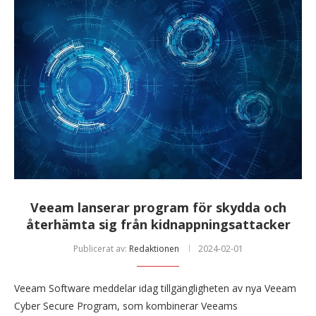
Veeam lanserar program för skydda och
återhämta sig från kidnappningsattacker
Publicerat av:
Redaktionen
2024-02-01
Veeam Software meddelar idag tillgängligheten av nya Veeam
Cyber ​​​​Secure Program, som kombinerar Veeams