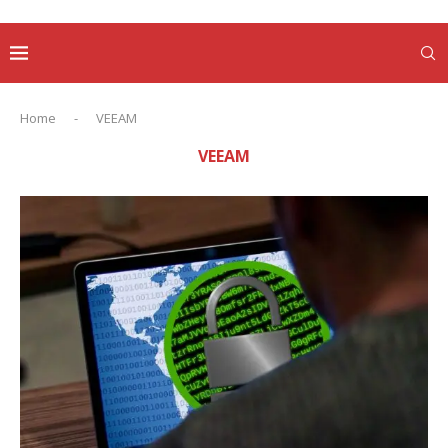
Home
-
VEEAM
VEEAM