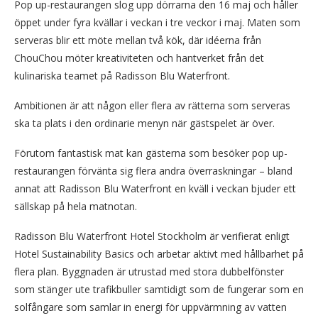
Pop up-restaurangen slog upp dörrarna den 16 maj och håller
öppet under fyra kvällar i veckan i tre veckor i maj. Maten som
serveras blir ett möte mellan två kök, där idéerna från
ChouChou möter kreativiteten och hantverket från det
kulinariska teamet på Radisson Blu Waterfront.
Ambitionen är att någon eller flera av rätterna som serveras
ska ta plats i den ordinarie menyn när gästspelet är över.
Förutom fantastisk mat kan gästerna som besöker pop up-
restaurangen förvänta sig flera andra överraskningar – bland
annat att Radisson Blu Waterfront en kväll i veckan bjuder ett
sällskap på hela matnotan.
Radisson Blu Waterfront Hotel Stockholm är verifierat enligt
Hotel Sustainability Basics och arbetar aktivt med hållbarhet på
flera plan. Byggnaden är utrustad med stora dubbelfönster
som stänger ute trafikbuller samtidigt som de fungerar som en
solfångare som samlar in energi för uppvärmning av vatten