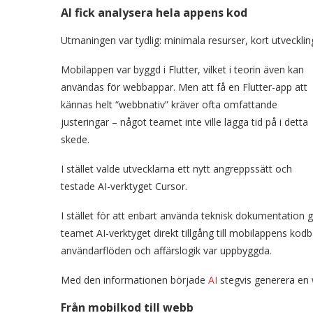
AI fick analysera hela appens kod
Utmaningen var tydlig: minimala resurser, kort utvecklin
Mobilappen var byggd i Flutter, vilket i teorin även kan
användas för webbappar. Men att få en Flutter-app att
kännas helt “webbnativ” kräver ofta omfattande
justeringar – något teamet inte ville lägga tid på i detta
skede.
I stället valde utvecklarna ett nytt angreppssätt och
testade AI-verktyget Cursor.
I stället för att enbart använda teknisk dokumentation 
teamet AI-verktyget direkt tillgång till mobilappens kod
användarflöden och affärslogik var uppbyggda.
Med den informationen började
AI
stegvis generera en 
Från mobilkod till webb