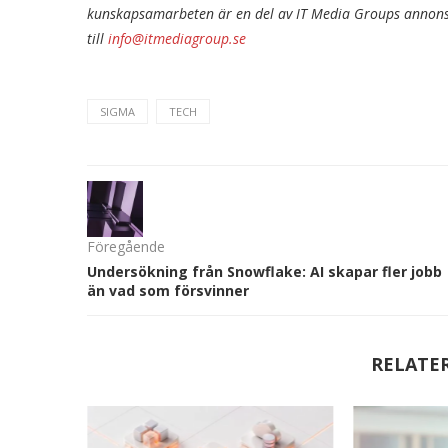
kunskapsamarbeten är en del av IT Media Groups annonse
till
info@itmediagroup.se
SIGMA
TECH
Föregående
Undersökning från Snowflake: AI skapar fler jobb
än vad som försvinner
RELATE