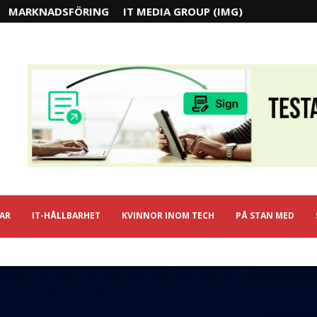
MARKNADSFÖRING
IT MEDIA GROUP (IMG)
IAR
IT-HÅLLBARHET
KVINNOR INOM TECH
PÅ STAN MED