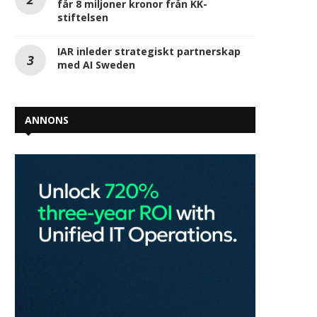
får 8 miljoner kronor från KK-
stiftelsen
IAR inleder strategiskt partnerskap
med AI Sweden
ANNONS