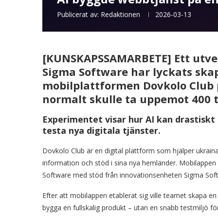
Publicerat av:
Redaktionen
2026-03-13
[KUNSKAPSSAMARBETE] Ett utvec
Sigma Software har lyckats sk
mobilplattformen Dovkolo Club 
normalt skulle ta uppemot 400 
Experimentet visar hur AI kan drastiskt 
testa nya digitala tjänster.
Dovkolo Club är en digital plattform som hjälper ukrain
information och stöd i sina nya hemländer. Mobilappen
Software med stöd från innovationsenheten Sigma Sof
Efter att mobilappen etablerat sig ville teamet skapa 
bygga en fullskalig produkt – utan en snabb testmiljö f