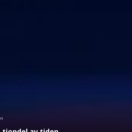
en
 tiondel av tiden