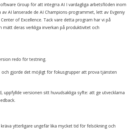
oftware Group för att integrra AI I vardagliga arbetsflöden inom
 av AI lanserade de AI Champions-programmet, lett av Evgeniy
 Center of Excellence. Tack vare detta program har vi på
h mätt deras verkliga inverkan på produktivitet och
sion redo för testning.
 och gjorde det möjligt för fokusgrupper att prova tjänsten
uppfyllde versionen sitt huvudsakliga syfte: att ge utvecklarna
eedback.
 kräva ytterligare ungefär lika mycket tid för felsökning och