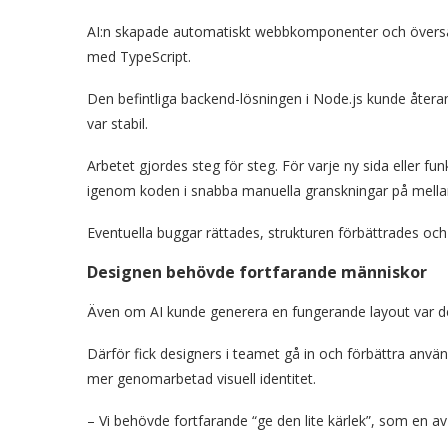
AI:n skapade automatiskt webbkomponenter och översatte
med TypeScript.
Den befintliga backend-lösningen i Node.js kunde återa
var stabil.
Arbetet gjordes steg för steg. För varje ny sida eller fu
igenom koden i snabba manuella granskningar på mella
Eventuella buggar rättades, strukturen förbättrades och 
Designen behövde fortfarande människor
Även om AI kunde generera en fungerande layout var de
Därför fick designers i teamet gå in och förbättra anv
mer genomarbetad visuell identitet.
– Vi behövde fortfarande “ge den lite kärlek”, som en av