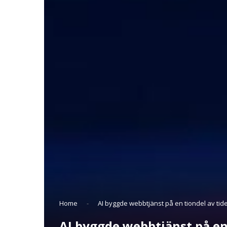
Home
-
AI byggde webbtjänst på en tiondel av tid
AI byggde webbtjänst på en