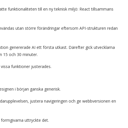
 funktionaliteten till en ny teknisk miljö: React tillsammans
nvändas utan större förändringar eftersom API-strukturen redan
nktion genererade AI ett första utkast. Därefter gick utvecklarna
n 15 och 30 minuter.
vissa funktioner justerades.
signen i början ganska generisk.
ändarupplevelsen, justera navigeringen och ge webbversionen en
 formgivarna uttryckte det.