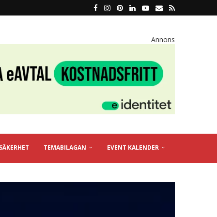
Annons
SÄKERHET
TEMABILAGAN
EVENT KALENDER