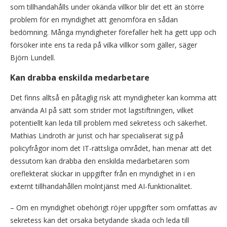
som tillhandahålls under okända villkor blir det ett än större
problem för en myndighet att genomföra en sådan
bedömning. Många myndigheter förefaller helt ha gett upp och
försöker inte ens ta reda på vilka villkor som gäller, säger
Björn Lundell.
Kan drabba enskilda medarbetare
Det finns alltså en påtaglig risk att myndigheter kan komma att
använda AI på sätt som strider mot lagstiftningen, vilket
potentiellt kan leda till problem med sekretess och säkerhet.
Mathias Lindroth är jurist och har specialiserat sig på
policyfrågor inom det IT-rättsliga området, han menar att det
dessutom kan drabba den enskilda medarbetaren som
oreflekterat skickar in uppgifter från en myndighet in i en
externt tillhandahållen molntjänst med AI-funktionalitet.
– Om en myndighet obehörigt röjer uppgifter som omfattas av
sekretess kan det orsaka betydande skada och leda till